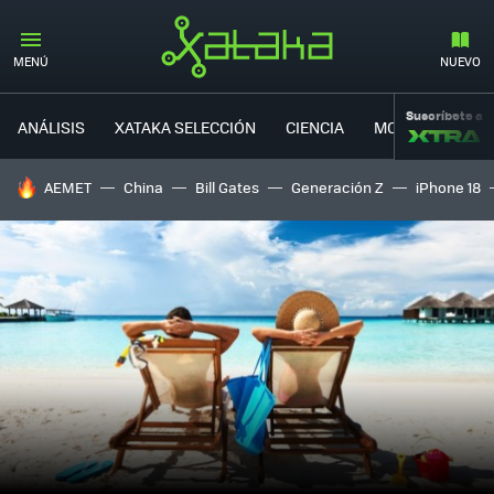
MENÚ
NUEVO
Suscríbete a
ANÁLISIS
XATAKA SELECCIÓN
CIENCIA
MOVILIDAD
HOY SE HABLA DE
AEMET
China
Bill Gates
Generación Z
iPhone 18