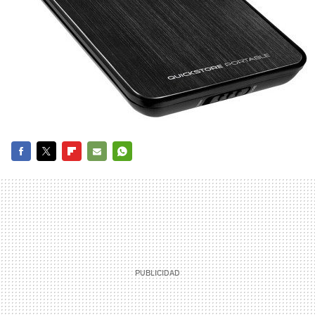
FACEBOOK
TWITTER
FLIPBOARD
E-
WHATSAPP
MAIL