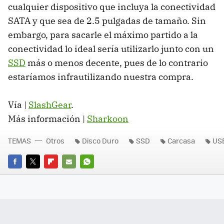
cualquier dispositivo que incluya la conectividad
SATA
y que sea de 2.5 pulgadas de tamaño. Sin
embargo, para sacarle el máximo partido a la
conectividad lo ideal sería utilizarlo junto con un
SSD
más o menos decente, pues de lo contrario
estaríamos infrautilizando nuestra compra.
Vía |
SlashGear
.
Más información |
Sharkoon
TEMAS
Otros
Disco Duro
SSD
Carcasa
USB
FACEBOOK
TWITTER
FLIPBOARD
E-
WHATSAPP
MAIL