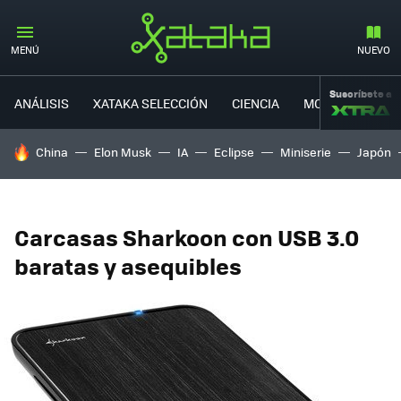
MENÚ
NUEVO
Suscríbete a
ANÁLISIS
XATAKA SELECCIÓN
CIENCIA
MOVILIDAD
HOY SE HABLA DE
China
Elon Musk
IA
Eclipse
Miniserie
Japón
Carcasas Sharkoon con USB 3.0
baratas y asequibles