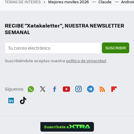
TEMAS DE INTERÉS
Mejores moviles 2026
Claude
Androi
RECIBE "Xatakaletter", NUESTRA NEWSLETTER
SEMANAL
SUSCRIBIR
Suscribiéndote aceptas nuestra
política de privacidad
Síguenos
Wh
Twit
Fac
You
Inst
Tele
RSS
Flip
ats
ter
ebo
tub
agr
gra
boa
Link
Tikt
App
ok
e
am
m
rd
edI
ok
Suscríbete a
n