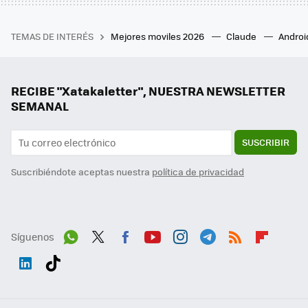
TEMAS DE INTERÉS
Mejores moviles 2026
Claude
Androi
RECIBE "Xatakaletter", NUESTRA NEWSLETTER
SEMANAL
SUSCRIBIR
Suscribiéndote aceptas nuestra
política de privacidad
Síguenos
Wh
Twit
Fac
You
Inst
Tele
RSS
Flip
ats
ter
ebo
tub
agr
gra
boa
Link
Tikt
App
ok
e
am
m
rd
edI
ok