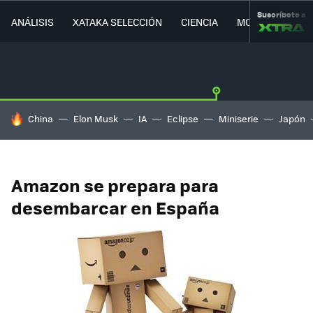
Suscríbete a
ANÁLISIS
XATAKA SELECCIÓN
CIENCIA
MOVILIDAD
HOY SE HABLA DE
China
Elon Musk
IA
Eclipse
Miniserie
Japón
Amazon se prepara para
desembarcar en España