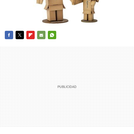
FACEBOOK
TWITTER
FLIPBOARD
E-
WHATSAPP
MAIL