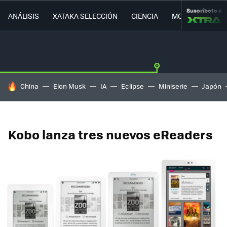
Suscríbete a
ANÁLISIS
XATAKA SELECCIÓN
CIENCIA
MOVILIDAD
HOY SE HABLA DE
China
Elon Musk
IA
Eclipse
Miniserie
Japón
Kobo lanza tres nuevos eReaders