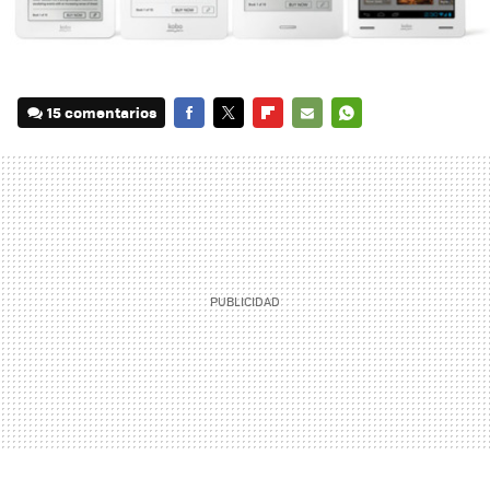
15 comentarios
FACEBOOK
TWITTER
FLIPBOARD
E-
WHATSAPP
MAIL