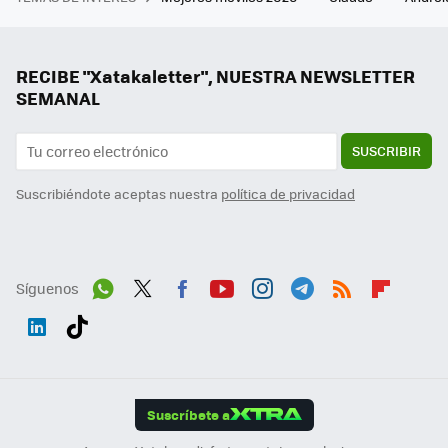
RECIBE "Xatakaletter", NUESTRA NEWSLETTER
SEMANAL
SUSCRIBIR
Suscribiéndote aceptas nuestra
política de privacidad
Síguenos
Wh
Twit
Fac
You
Inst
Tele
RSS
Flip
ats
ter
ebo
tub
agr
gra
boa
Link
Tikt
App
ok
e
am
m
rd
edI
ok
Suscríbete a
n