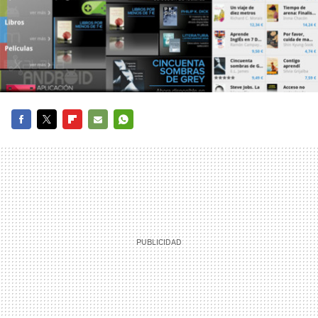
FACEBOOK
TWITTER
FLIPBOARD
E-
WHATSAPP
MAIL