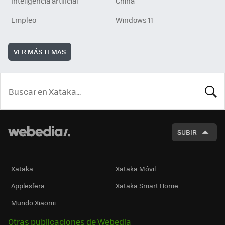
Inteligencia artificial
China
Empleo
Windows 11
VER MÁS TEMAS
BUSCA
SUBIR
Xataka
Xataka Móvil
Applesfera
Xataka Smart Home
Mundo Xiaomi
Otras publicaciones de Webedia