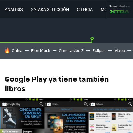
Suscríbete a
ANÁLISIS
XATAKA SELECCIÓN
CIENCIA
MOVILIDAD
HOY SE HABLA DE
China
Elon Musk
Generación Z
Eclipse
Mapa
Google Play ya tiene también
libros