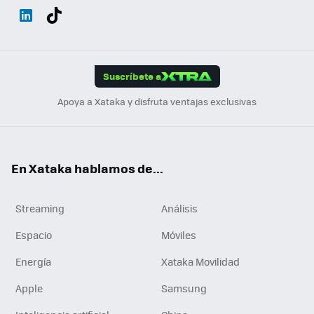
Wh
Twit
Fac
You
Inst
Tele
RSS
Flip
ats
ter
ebo
tub
agr
gra
boa
Link
Tikt
App
ok
e
am
m
rd
edI
ok
Suscríbete a
n
Apoya a Xataka y disfruta ventajas exclusivas
En Xataka hablamos de...
Streaming
Análisis
Espacio
Móviles
Energía
Xataka Movilidad
Apple
Samsung