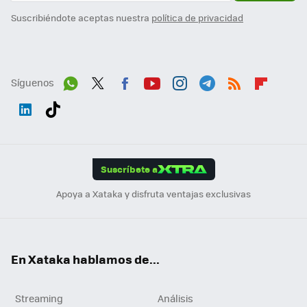
Suscribiéndote aceptas nuestra
política de privacidad
Síguenos
Wh
Twit
Fac
You
Inst
Tele
RSS
Flip
ats
ter
ebo
tub
agr
gra
boa
Link
Tikt
App
ok
e
am
m
rd
edI
ok
Suscríbete a
n
Apoya a Xataka y disfruta ventajas exclusivas
En Xataka hablamos de...
Streaming
Análisis