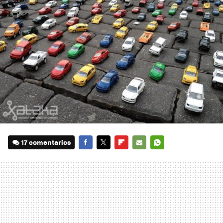
17 comentarios
FACEBOOK
TWITTER
FLIPBOARD
E-
WHATSAPP
MAIL