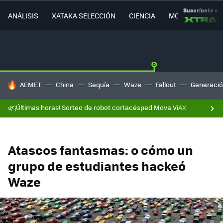
Suscríbete a
ANÁLISIS
XATAKA SELECCIÓN
CIENCIA
MOVILIDAD
HOY SE HABLA DE
AEMET
China
Sequía
Waze
Fallout
Generació
🌿¡Últimas horas! Sorteo de robot cortacésped Mova ViAX
Atascos fantasmas: o cómo un
grupo de estudiantes hackeó
Waze