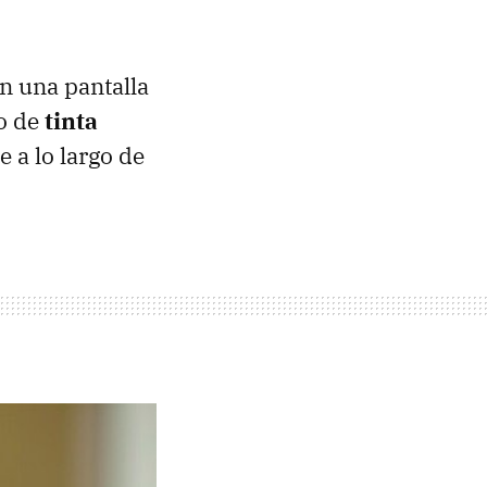
en una pantalla
to de
tinta
e a lo largo de