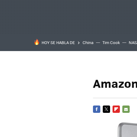
HOY SE HABLA DE
China
Tim Cook
NAS
Amazon 
FACEBOOK
TWITTER
FLIPBOARD
E-
MAIL