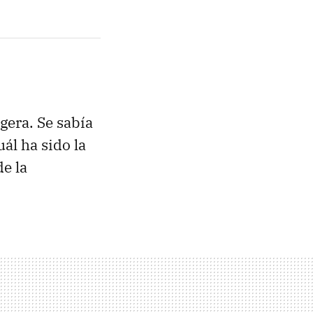
gera. Se sabía
ál ha sido la
e la