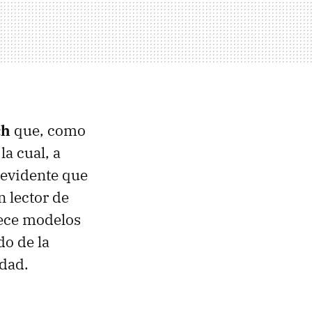
ch
que, como
a cual, a
 evidente que
n lector de
rece modelos
do de la
idad.