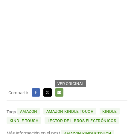
VER ORIGINAL
Compartir
FACEBOOK
X
E-
MAIL
AMAZON
AMAZON KINDLE TOUCH
KINDLE
Tags
KINDLE TOUCH
LECTOR DE LIBROS ELECTRÓNICOS
Más información en el post
AMAZON KINDLE TOUCH