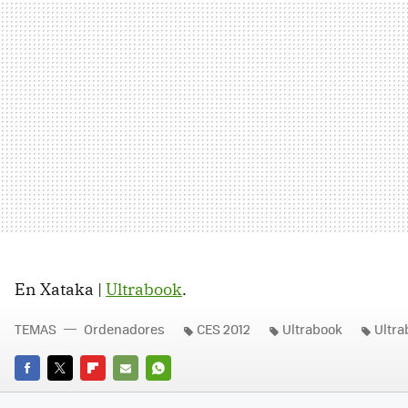
En Xataka |
Ultrabook
.
TEMAS
Ordenadores
CES 2012
Ultrabook
Ultra
FACEBOOK
TWITTER
FLIPBOARD
E-
WHATSAPP