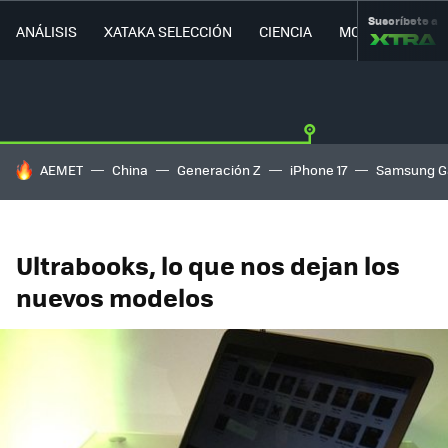
Suscríbete a
ANÁLISIS
XATAKA SELECCIÓN
CIENCIA
MOVILIDAD
HOY SE HABLA DE
AEMET
China
Generación Z
iPhone 17
Samsung G
Ultrabooks, lo que nos dejan los
nuevos modelos