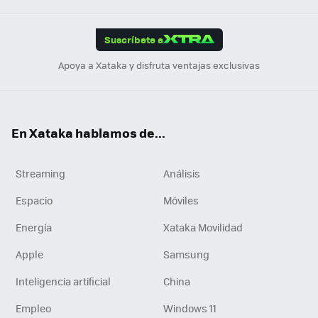
App
ok
e
am
m
rd
edI
ok
Suscríbete a
n
Apoya a Xataka y disfruta ventajas exclusivas
En Xataka hablamos de...
Streaming
Análisis
Espacio
Móviles
Energía
Xataka Movilidad
Apple
Samsung
Inteligencia artificial
China
Empleo
Windows 11