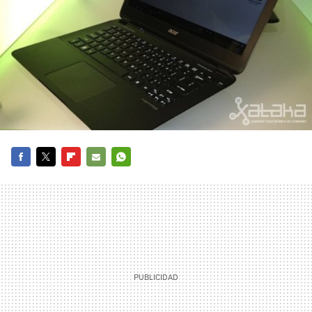
FACEBOOK
TWITTER
FLIPBOARD
E-
WHATSAPP
MAIL