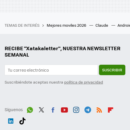
TEMAS DE INTERÉS
Mejores moviles 2026
Claude
Androi
RECIBE "Xatakaletter", NUESTRA NEWSLETTER
SEMANAL
SUSCRIBIR
Suscribiéndote aceptas nuestra
política de privacidad
Síguenos
Wh
Twit
Fac
You
Inst
Tele
RSS
Flip
ats
ter
ebo
tub
agr
gra
boa
Link
Tikt