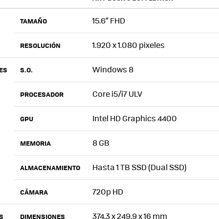
15.6” FHD
TAMAÑO
1.920 x 1.080 pixeles
RESOLUCIÓN
Windows 8
ES
S.O.
Core i5/i7 ULV
PROCESADOR
Intel HD Graphics 4400
GPU
8 GB
MEMORIA
Hasta 1 TB SSD (Dual SSD)
ALMACENAMIENTO
720p HD
CÁMARA
374.3 x 249.9 x 16 mm
S
DIMENSIONES