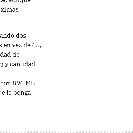
róximas
tando dos
 en vez de 65,
idad de
oj y cantidad
 con 896 MB
e le ponga