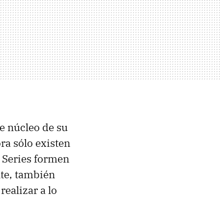
le núcleo de su
ora sólo existen
0 Series formen
te, también
ealizar a lo