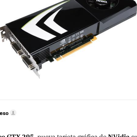
peso
ce
GTX
295
, nueva tarjeta gráfica de
NVidia
qu