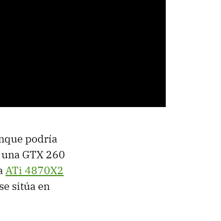
unque podría
e una
GTX
260
la
ATi 4870X2
se sitúa en