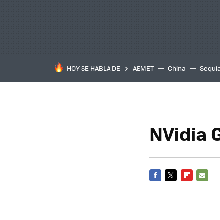
HOY SE HABLA DE
AEMET
China
Sequí
NVidia 
FACEBOOK
TWITTER
FLIPBOARD
E-
MAIL