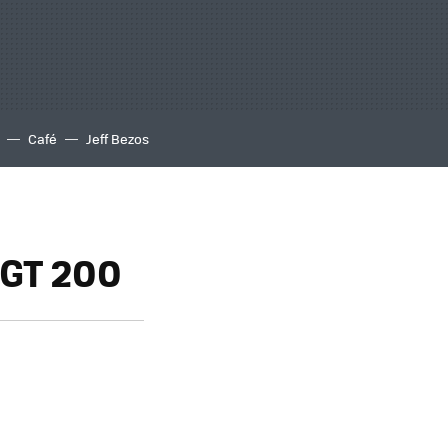
Café
Jeff Bezos
 GT 200