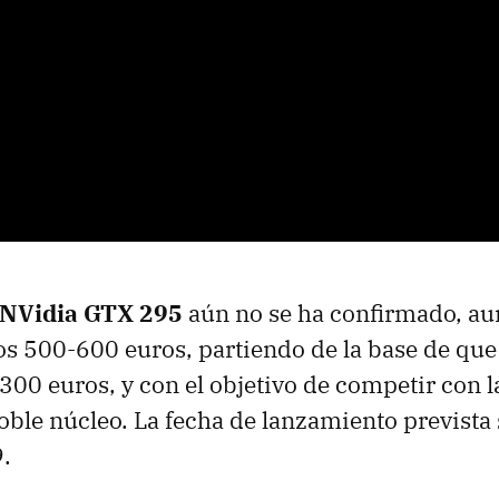
NVidia
GTX
295
aún no se ha confirmado, a
os 500-600 euros, partiendo de la base de qu
300 euros, y con el objetivo de competir con 
ble núcleo. La fecha de lanzamiento prevista 
.