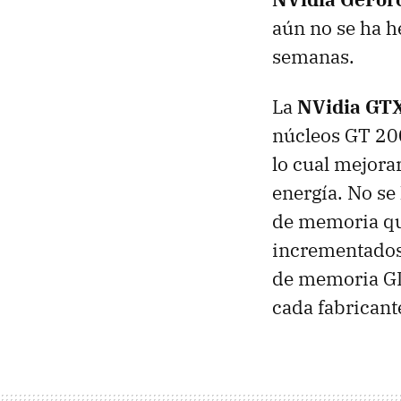
aún no se ha h
semanas.
La
NVidia
GT
núcleos GT 20
lo cual mejorar
energía. No se 
de memoria qu
incrementados 
de memoria GD
cada fabricant