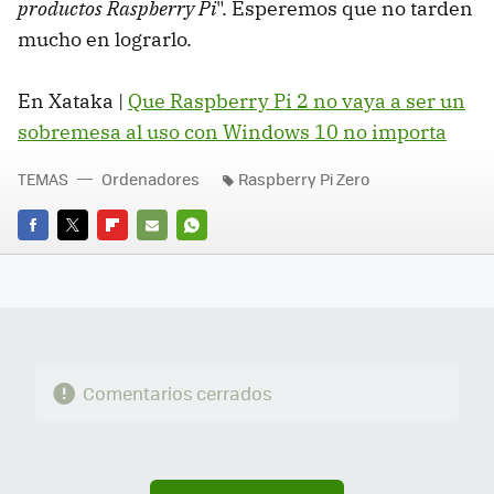
productos Raspberry Pi
". Esperemos que no tarden
mucho en lograrlo.
En Xataka |
Que Raspberry Pi 2 no vaya a ser un
sobremesa al uso con Windows 10 no importa
TEMAS
Ordenadores
Raspberry Pi Zero
FACEBOOK
TWITTER
FLIPBOARD
E-
WHATSAPP
MAIL
Comentarios cerrados