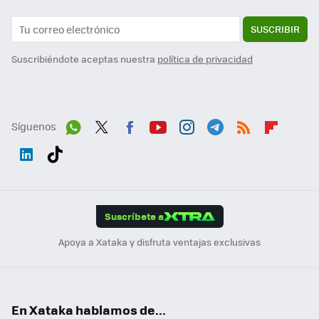
SUSCRIBIR
Suscribiéndote aceptas nuestra
política de privacidad
Síguenos
Wh
Twit
Fac
You
Inst
Tele
RSS
Flip
ats
ter
ebo
tub
agr
gra
boa
Link
Tikt
App
ok
e
am
m
rd
edI
ok
Suscríbete a
n
Apoya a Xataka y disfruta ventajas exclusivas
En Xataka hablamos de...