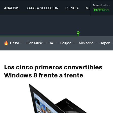
Suscríbete a
ANÁLISIS
XATAKA SELECCIÓN
CIENCIA
MOVILIDAD
HOY SE HABLA DE
China
Elon Musk
IA
Eclipse
Miniserie
Japón
Los cinco primeros convertibles
Windows 8 frente a frente