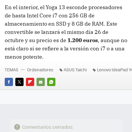
En el interior, el Yoga 13 esconde procesadores
de hasta Intel Core i7 con 256 GB de
almacenamiento en
SSD
y 8 GB de
RAM
. Este
convertible se lanzará el mismo día 26 de
octubre y su precio es de
1.200 euros
, aunque no
está claro si se refiere a la versión con i7 o a una
menos potente.
TEMAS
Ordenadores
ASUS Taichi
Lenovo IdeaPad Y
FACEBOOK
TWITTER
FLIPBOARD
E-
WHATSAPP
MAIL
Comentarios cerrados