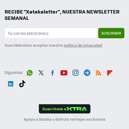
RECIBE "Xatakaletter", NUESTRA NEWSLETTER
SEMANAL
SUSCRIBIR
Suscribiéndote aceptas nuestra
política de privacidad
Síguenos
Wh
Twit
Fac
You
Inst
Tele
RSS
Flip
ats
ter
ebo
tub
agr
gra
boa
Link
Tikt
App
ok
e
am
m
rd
edI
ok
Suscríbete a
n
Apoya a Xataka y disfruta ventajas exclusivas