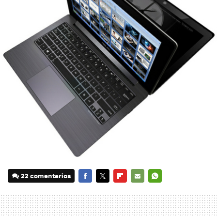
22 comentarios
FACEBOOK
TWITTER
FLIPBOARD
E-
WHATSAPP
MAIL