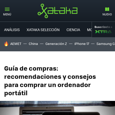
MENÚ
NUEVO
Suscríbete a
ANÁLISIS
XATAKA SELECCIÓN
CIENCIA
MOVILIDAD
HOY SE HABLA DE
AEMET
China
Generación Z
iPhone 17
Samsung G
Guía de compras:
recomendaciones y consejos
para comprar un ordenador
portátil