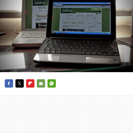
FACEBOOK
TWITTER
FLIPBOARD
E-
WHATSAPP
MAIL