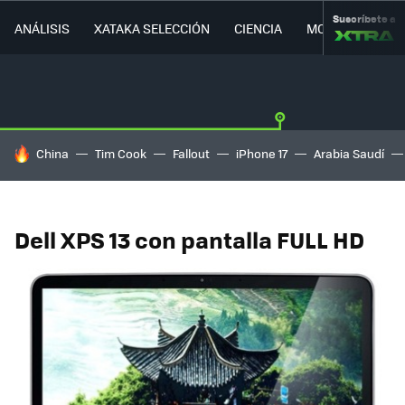
Suscríbete a
ANÁLISIS
XATAKA SELECCIÓN
CIENCIA
MOVILIDAD
HOY SE HABLA DE
China
Tim Cook
Fallout
iPhone 17
Arabia Saudí
Dell XPS 13 con pantalla FULL HD