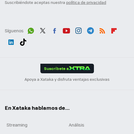
Suscribiéndote aceptas nuestra
política de privacidad
Síguenos
Wh
Twit
Fac
You
Inst
Tele
RSS
Flip
ats
ter
ebo
tub
agr
gra
boa
Link
Tikt
App
ok
e
am
m
rd
edI
ok
Suscríbete a
n
Apoya a Xataka y disfruta ventajas exclusivas
En Xataka hablamos de...
Streaming
Análisis