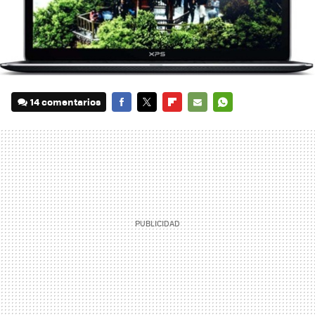
14 comentarios
FACEBOOK
TWITTER
FLIPBOARD
E-
WHATSAPP
MAIL