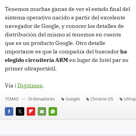
Tenemos muchas ganas de ver el estado final del
sistema operativo nacido a partir del excelente
navegador de Google, y conocer los detalles de
distribución del mismo si tenemos en cuenta
que es un producto Google. Otro detalle
importante es que la compañía del buscador
ha
elegido circuitería ARM
en lugar de Intel par su
primer ultraportátil.
Vía |
Digitimes
.
TEMAS
Ordenadores
Google
Chrome OS
Ultrap
FACEBOOK
TWITTER
FLIPBOARD
E-
WHATSAPP
MAIL