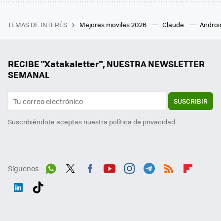
TEMAS DE INTERÉS
Mejores moviles 2026
Claude
Androi
RECIBE "Xatakaletter", NUESTRA NEWSLETTER
SEMANAL
SUSCRIBIR
Suscribiéndote aceptas nuestra
política de privacidad
Síguenos
Wh
Twit
Fac
You
Inst
Tele
RSS
Flip
ats
ter
ebo
tub
agr
gra
boa
Link
Tikt
App
ok
e
am
m
rd
edI
ok