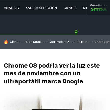
Suscríbete a
ANÁLISIS
XATAKA SELECCIÓN
CIENCIA
MOVILIDAD
HOY SE HABLA DE
China
Elon Musk
Generación Z
Eclipse
Christoph
Chrome OS podría ver la luz este
mes de noviembre con un
ultraportátil marca Google