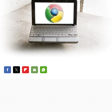
FACEBOOK
TWITTER
FLIPBOARD
E-
WHATSAPP
MAIL