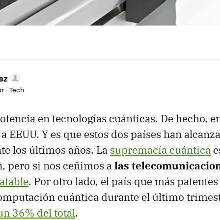
ez
r - Tech
otencia en tecnologías cuánticas. De hecho, e
ú a EEUU. Y es que estos dos países han alcanz
te los últimos años. La
supremacía cuántica
e
, pero si nos ceñimos a
las telecomunicacio
ratable
. Por otro lado, el país que más patentes
omputación cuántica durante el último trimes
n 36% del total
.