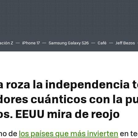
ación Z
iPhone 17
Samsung Galaxy S26
Café
Jeff Bezos
a roza la independencia t
ores cuánticos con la p
os. EEUU mira de reojo
no de
los países que más invierten
en te