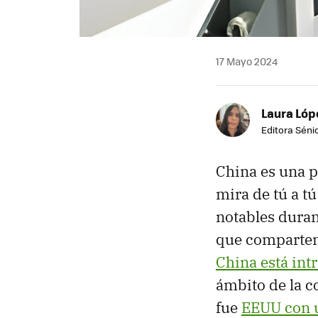
17 Mayo 2024
Laura Lóp
Editora Sénio
China es una p
mira de tú a t
notables duran
que comparten
China está int
ámbito de la c
fue
EEUU con u