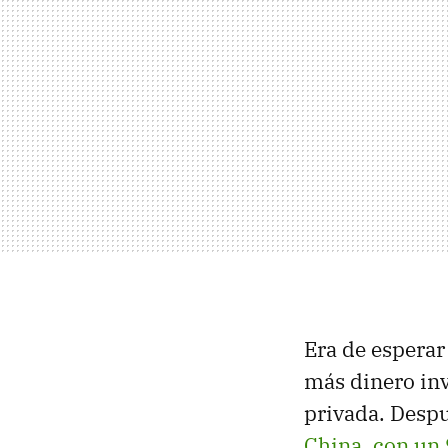
Era de esperar
más dinero inv
privada. Despu
China, con un 