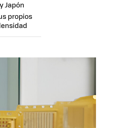
 y Japón
us propios
densidad