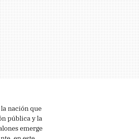
 la nación que
ón pública y la
talones emerge
nte, en este