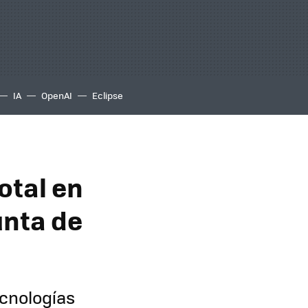
IA
OpenAI
Eclipse
otal en
unta de
cnologías