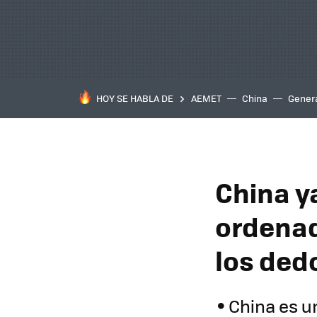
HOY SE HABLA DE
AEMET
China
Gener
China y
ordenad
los ded
China es u