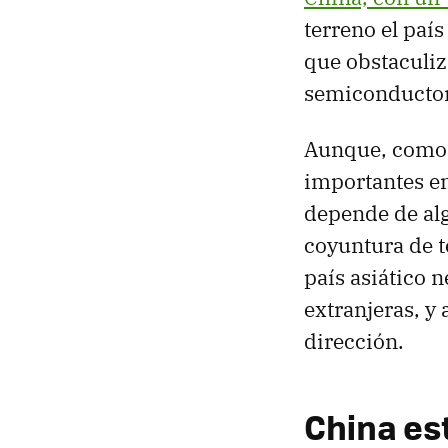
terreno el paí
que obstaculiza
semiconductor
Aunque, como a
importantes en
depende de alg
coyuntura de t
país asiático 
extranjeras, y
dirección.
China es