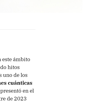
n este ámbito
ado hitos
s uno de los
nes cuánticas
 presentó en el
tre de 2023