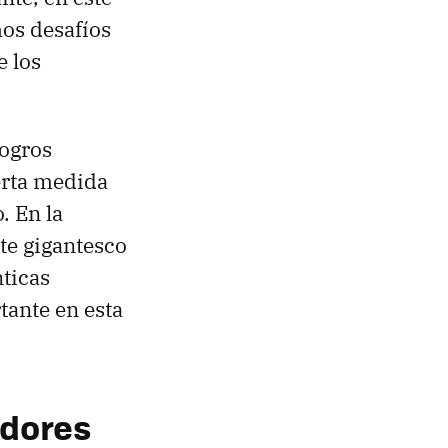
mos desafíos
e los
logros
ierta medida
. En la
te gigantesco
nticas
tante en esta
adores