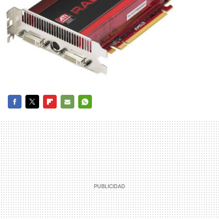
FACEBOOK
TWITTER
FLIPBOARD
E-
WHATSAPP
MAIL