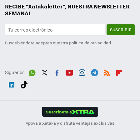
RECIBE "Xatakaletter", NUESTRA NEWSLETTER
SEMANAL
SUSCRIBIR
Suscribiéndote aceptas nuestra
política de privacidad
Síguenos
Wh
Twit
Fac
You
Inst
Tele
RSS
Flip
ats
ter
ebo
tub
agr
gra
boa
Link
Tikt
App
ok
e
am
m
rd
edI
ok
Suscríbete a
n
Apoya a Xataka y disfruta ventajas exclusivas