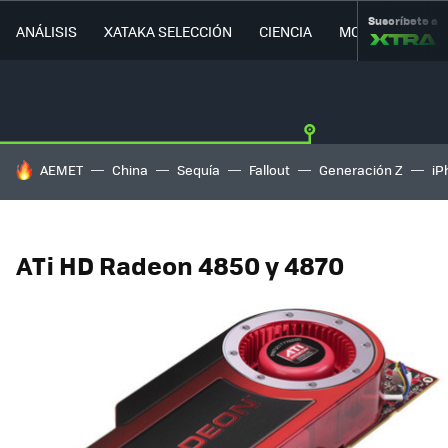
Suscríbete a
ANÁLISIS
XATAKA SELECCIÓN
CIENCIA
MOVILIDAD
HOY SE HABLA DE
AEMET
China
Sequía
Fallout
Generación Z
iP
ATi HD Radeon 4850 y 4870