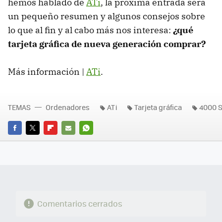
hemos hablado de
ATi
, la próxima entrada será
un pequeño resumen y algunos consejos sobre
lo que al fin y al cabo más nos interesa:
¿qué
tarjeta gráfica de nueva generación comprar?
Más información |
ATi
.
TEMAS
Ordenadores
ATi
Tarjeta gráfica
4000 S
FACEBOOK
TWITTER
FLIPBOARD
E-
WHATSAPP
MAIL
Comentarios cerrados