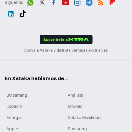
Síguenos
Wh
Twit
Fac
You
Inst
Tele
RSS
Flip
ats
ter
ebo
tub
agr
gra
boa
Link
Tikt
App
ok
e
am
m
rd
edI
ok
Suscríbete a
n
Apoya a Xataka y disfruta ventajas exclusivas
En Xataka hablamos de...
Streaming
Análisis
Espacio
Móviles
Energía
Xataka Movilidad
Apple
Samsung