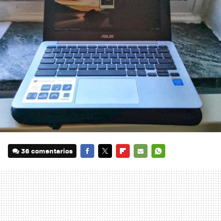
36 comentarios
FACEBOOK
TWITTER
FLIPBOARD
E-
WHATSAPP
MAIL