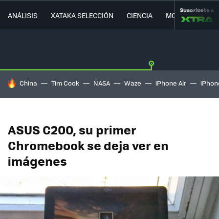
Suscríbete a
ANÁLISIS
XATAKA SELECCIÓN
CIENCIA
MOVILIDAD
HOY SE HABLA DE
China
Tim Cook
NASA
Waze
iPhone Air
iPhone
ASUS C200, su primer
Chromebook se deja ver en
imágenes