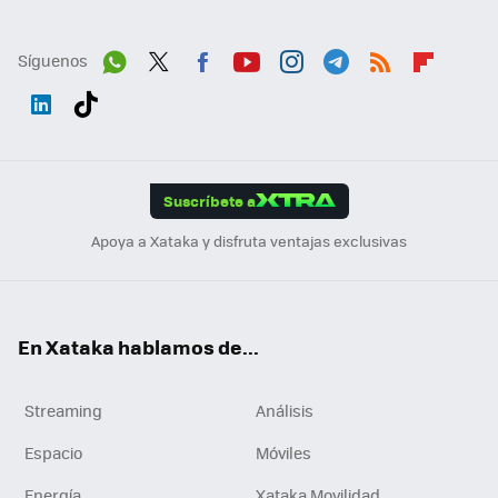
Síguenos
Wh
Twit
Fac
You
Inst
Tele
RSS
Flip
ats
ter
ebo
tub
agr
gra
boa
Link
Tikt
App
ok
e
am
m
rd
edI
ok
Suscríbete a
n
Apoya a Xataka y disfruta ventajas exclusivas
En Xataka hablamos de...
Streaming
Análisis
Espacio
Móviles
Energía
Xataka Movilidad