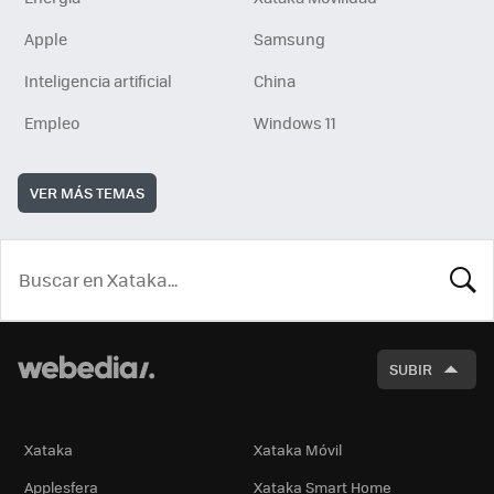
Apple
Samsung
Inteligencia artificial
China
Empleo
Windows 11
VER MÁS TEMAS
BUSCA
SUBIR
Xataka
Xataka Móvil
Applesfera
Xataka Smart Home