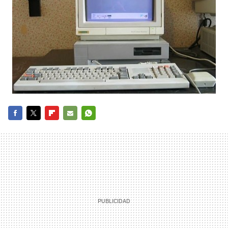
FACEBOOK
TWITTER
FLIPBOARD
E-
WHATSAPP
MAIL