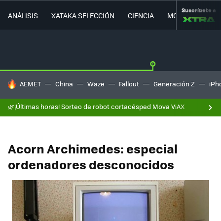
Suscríbete a
ANÁLISIS
XATAKA SELECCIÓN
CIENCIA
MOVILIDAD
HOY SE HABLA DE
AEMET
China
Waze
Fallout
Generación Z
iPh
🌿¡Últimas horas! Sorteo de robot cortacésped Mova ViAX
Acorn Archimedes: especial
ordenadores desconocidos