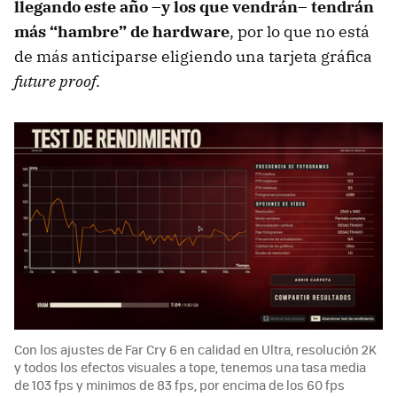
llegando este año –y los que vendrán– tendrán
más “hambre” de hardware
, por lo que no está
de más anticiparse eligiendo una tarjeta gráfica
future proof
.
Con los ajustes de Far Cry 6 en calidad en Ultra, resolución 2K
y todos los efectos visuales a tope, tenemos una tasa media
de 103 fps y minimos de 83 fps, por encima de los 60 fps