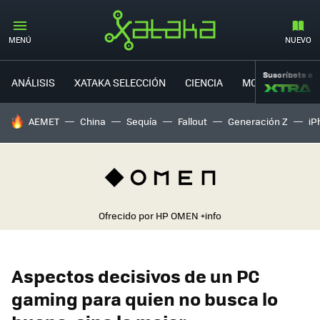
MENÚ
NUEVO
Suscríbete a
ANÁLISIS
XATAKA SELECCIÓN
CIENCIA
MOVILIDAD
HOY SE HABLA DE
AEMET
China
Sequía
Fallout
Generación Z
iP
Ofrecido por HP OMEN
+info
Aspectos decisivos de un PC
gaming para quien no busca lo