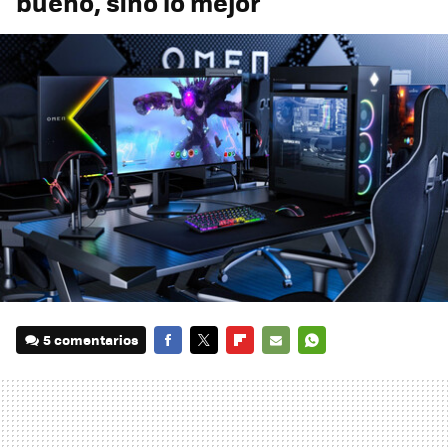
bueno, sino lo mejor
5 comentarios
FACEBOOK
TWITTER
FLIPBOARD
E-
WHATSAPP
MAIL