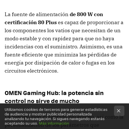
La fuente de alimentación
de 800 W con
certificación 80 Plus
es capaz de proporcionar a
los componentes los vatios que necesitan de un
modo estable y con rapidez para que no haya
incidencias con el suministro. Asimismo, es una
fuente eficiente que minimiza las pérdidas de
energía por disipación de calor o fugas en los
circuitos electrónicos.
OMEN Gaming Hub: la potencia sin
control no sirve de mucho
Utilizamos cookies de terceros para generar estadísticas
de audiencia y mostrar publicidad personalizada
La supervisión del estado del equipo, así como la
analizando tu navegación. Si sigues navegando estarás
aceptando su uso.
Más información
personalización de los parámetros que