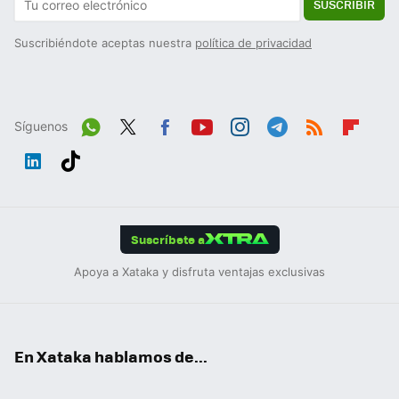
SUSCRIBIR
Suscribiéndote aceptas nuestra
política de privacidad
Síguenos
Wh
Twit
Fac
You
Inst
Tele
RSS
Flip
ats
ter
ebo
tub
agr
gra
boa
Link
Tikt
App
ok
e
am
m
rd
edIn
ok
Suscríbete a
Apoya a Xataka y disfruta ventajas exclusivas
En Xataka hablamos de...