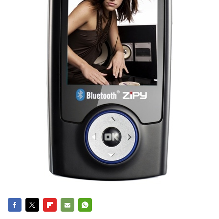
FACEBOOK
TWITTER
FLIPBOARD
E-
WHATSAPP