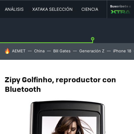
Suscríbete a
ANÁLISIS
XATAKA SELECCIÓN
CIENCIA
MOVILIDAD
HOY SE HABLA DE
AEMET
China
Bill Gates
Generación Z
iPhone 18
Zipy Golfinho, reproductor con
Bluetooth