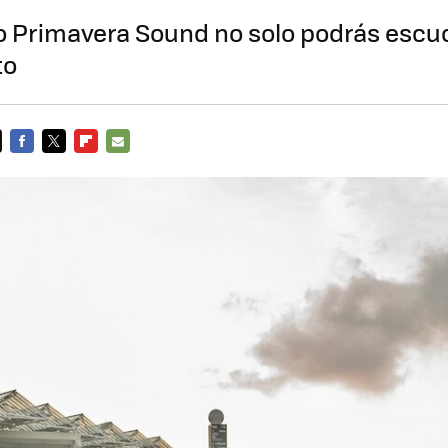
o Primavera Sound no solo podrás escuc
to
FACEBOOK
TWITTER
FLIPBOARD
E-
MAIL