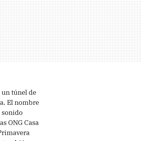
un túnel de
za. El nombre
e sonido
las ONG Casa
 Primavera