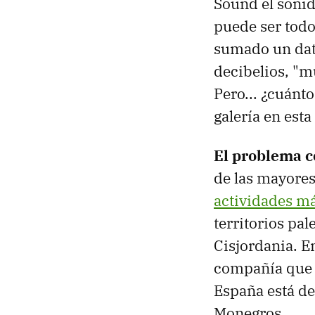
Sound el sonid
puede ser todo
sumado un dat
decibelios, "
Pero... ¿cuánt
galería en esta
El problema 
de las mayores
actividades má
territorios pa
Cisjordania. E
compañía que o
España está de
Monegros.