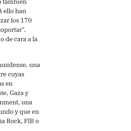
do también
A ello han
zar los 170
oportar".
 de cara a la
ounidense, una
tre cuyas
as en
te, Gaza y
inment, una
mundo y que en
ña Rock, FIB o