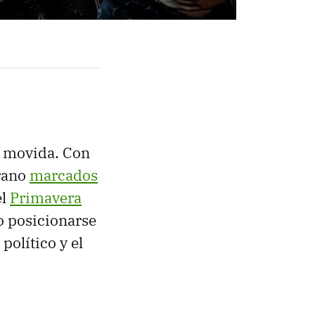
n movida. Con
erano
marcados
el
Primavera
o posicionarse
olítico y el