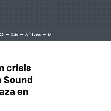
S26
Café
Jeff Bezos
IA
n crisis
ra Sound
Gaza en