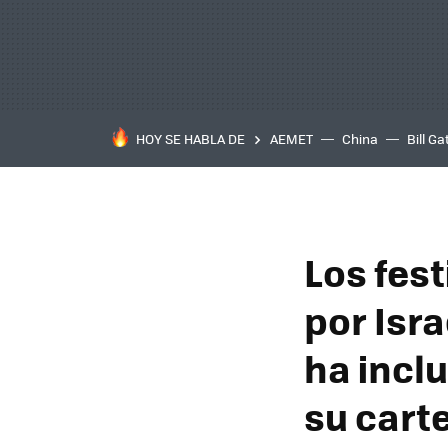
HOY SE HABLA DE
AEMET
China
Bill Ga
Los fest
por Isr
ha incl
su carte