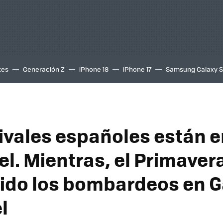
tes
Generación Z
iPhone 18
iPhone 17
Samsung Galaxy 
ivales españoles están e
ael. Mientras, el Primave
uido los bombardeos en 
l