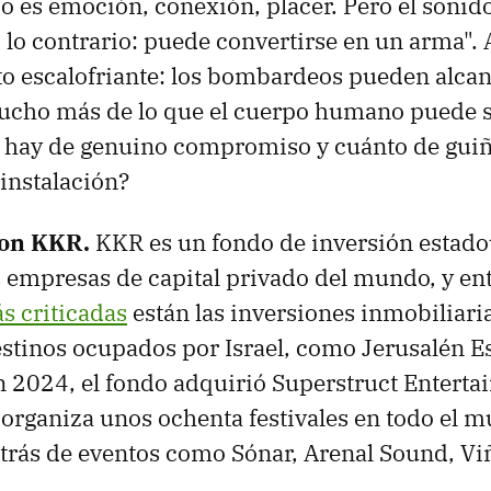
o es emoción, conexión, placer. Pero el soni
 lo contrario: puede convertirse en un arma". 
o escalofriante: los bombardeos pueden alcan
mucho más de lo que el cuerpo humano puede s
o hay de genuino compromiso y cuánto de guiño
 instalación?
con KKR.
KKR es un fondo de inversión estad
 empresas de capital privado del mundo, y en
s criticadas
están las inversiones inmobiliari
lestinos ocupados por Israel, como Jerusalén Es
n 2024, el fondo adquirió Superstruct Enterta
rganiza unos ochenta festivales en todo el 
trás de eventos como Sónar, Arenal Sound, Vi