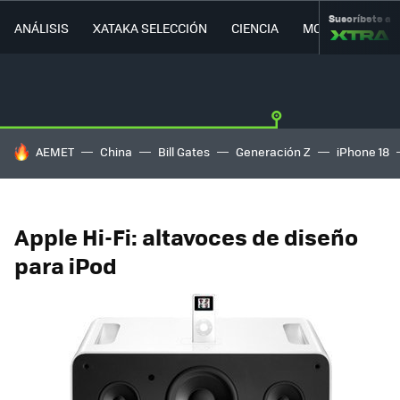
Suscríbete a
ANÁLISIS
XATAKA SELECCIÓN
CIENCIA
MOVILIDAD
HOY SE HABLA DE
AEMET
China
Bill Gates
Generación Z
iPhone 18
Apple Hi-Fi: altavoces de diseño
para iPod