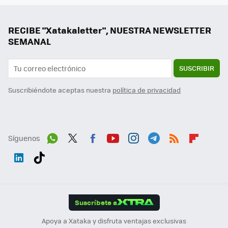
RECIBE "Xatakaletter", NUESTRA NEWSLETTER
SEMANAL
SUSCRIBIR
Suscribiéndote aceptas nuestra
política de privacidad
Síguenos
Wh
Twit
Fac
You
Inst
Tele
RSS
Flip
ats
ter
ebo
tub
agr
gra
boa
Link
Tikt
App
ok
e
am
m
rd
edI
ok
Suscríbete a
n
Apoya a Xataka y disfruta ventajas exclusivas