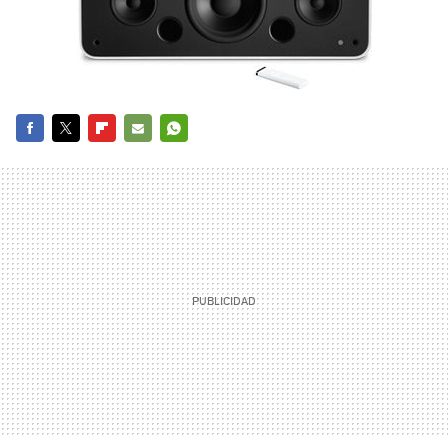
FACEBOOK
TWITTER
FLIPBOARD
E-
WHATSAPP
MAIL