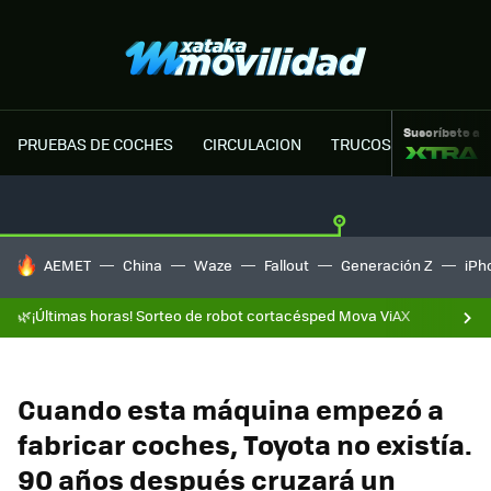
Suscríbete a
PRUEBAS DE COCHES
CIRCULACION
TRUCOS MOTOR
HOY SE HABLA DE
AEMET
China
Waze
Fallout
Generación Z
iPh
🌿¡Últimas horas! Sorteo de robot cortacésped Mova ViAX
Cuando esta máquina empezó a
fabricar coches, Toyota no existía.
90 años después cruzará un