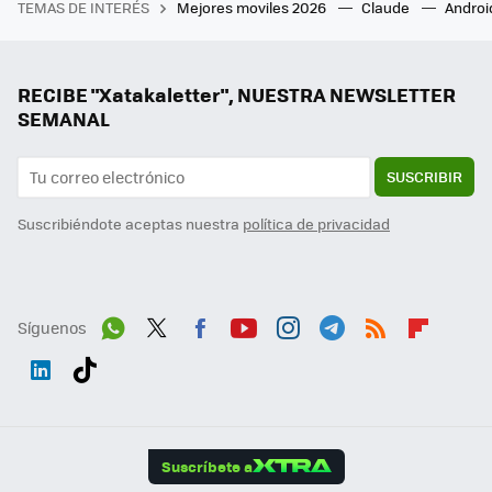
TEMAS DE INTERÉS
Mejores moviles 2026
Claude
Androi
RECIBE "Xatakaletter", NUESTRA NEWSLETTER
SEMANAL
SUSCRIBIR
Suscribiéndote aceptas nuestra
política de privacidad
Síguenos
Wh
Twit
Fac
You
Inst
Tele
RSS
Flip
ats
ter
ebo
tub
agr
gra
boa
Link
Tikt
App
ok
e
am
m
rd
edI
ok
Suscríbete a
n