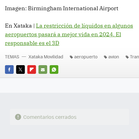
Imagen: Birmingham International Airport
En Xataka |
La restricción de líquidos en algunos
aeropuertos pasará a mejor vida en 2024. El
responsable es el 3D
TEMAS
Xataka Movilidad
aeropuerto
avion
Tran
FACEBOOK
TWITTER
FLIPBOARD
E-
WHATSAPP
MAIL
Comentarios cerrados