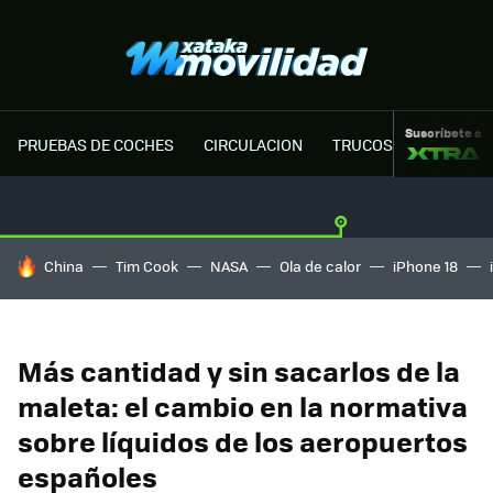
Suscríbete a
PRUEBAS DE COCHES
CIRCULACION
TRUCOS MOTOR
HOY SE HABLA DE
China
Tim Cook
NASA
Ola de calor
iPhone 18
Más cantidad y sin sacarlos de la
maleta: el cambio en la normativa
sobre líquidos de los aeropuertos
españoles