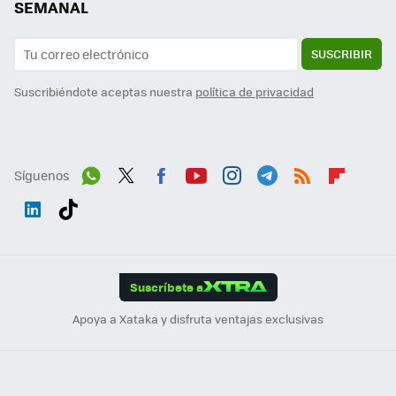
SEMANAL
SUSCRIBIR
Suscribiéndote aceptas nuestra
política de privacidad
Síguenos
Wh
Twit
Fac
You
Inst
Tele
RSS
Flip
ats
ter
ebo
tub
agr
gra
boa
Link
Tikt
App
ok
e
am
m
rd
edI
ok
Suscríbete a
n
Apoya a Xataka y disfruta ventajas exclusivas