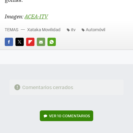
Imagen:
ACEA-ITV
TEMAS
Xataka Movilidad
itv
Automóvil
FACEBOOK
TWITTER
FLIPBOARD
E-
WHATSAPP
MAIL
Comentarios cerrados
VER
10 COMENTARIOS