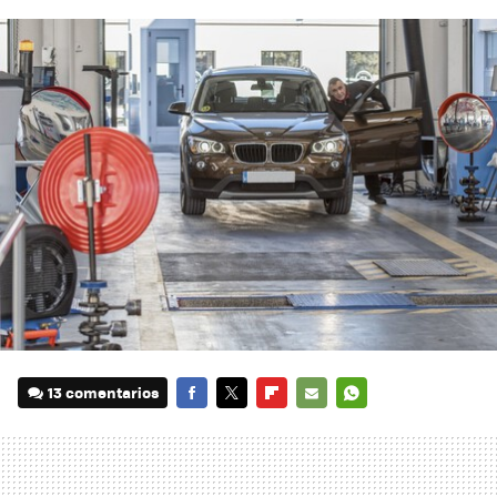
13 comentarios
FACEBOOK
TWITTER
FLIPBOARD
E-
WHATSAPP
MAIL