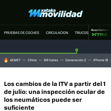
Suscríbete a
PRUEBAS DE COCHES
CIRCULACION
TRUCOS MOTOR
HOY SE HABLA DE
AEMET
China
Bill Gates
Generación Z
iPhone 18
Los cambios de la ITV a partir del 1
de julio: una inspección ocular de
los neumáticos puede ser
suficiente