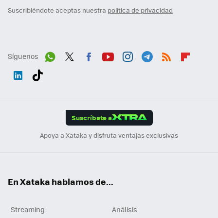
Suscribiéndote aceptas nuestra
política de privacidad
Síguenos
Wh
Twit
Fac
You
Inst
Tele
RSS
Flip
ats
ter
ebo
tub
agr
gra
boa
Link
Tikt
App
ok
e
am
m
rd
edI
ok
Suscríbete a
n
Apoya a Xataka y disfruta ventajas exclusivas
En Xataka hablamos de...
Streaming
Análisis