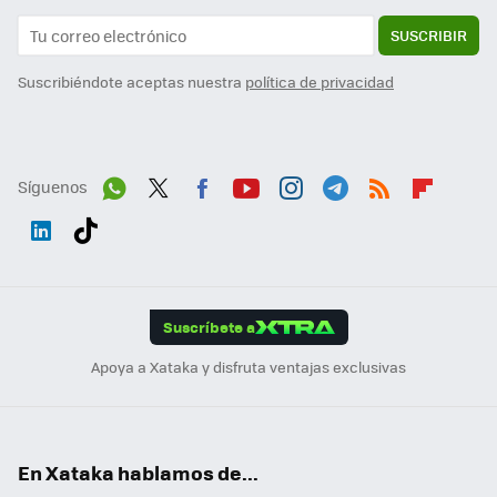
SUSCRIBIR
Suscribiéndote aceptas nuestra
política de privacidad
Síguenos
Wh
Twit
Fac
You
Inst
Tele
RSS
Flip
ats
ter
ebo
tub
agr
gra
boa
Link
Tikt
App
ok
e
am
m
rd
edI
ok
Suscríbete a
n
Apoya a Xataka y disfruta ventajas exclusivas
En Xataka hablamos de...