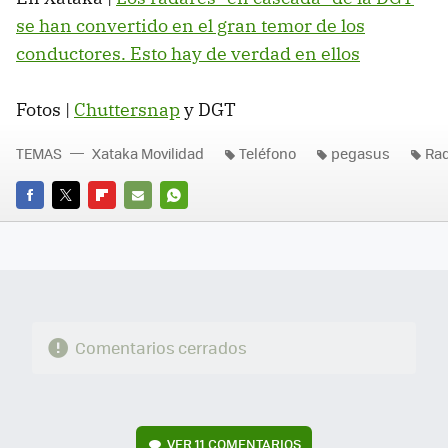
se han convertido en el gran temor de los
conductores. Esto hay de verdad en ellos
Fotos |
Chuttersnap
y DGT
TEMAS
Xataka Movilidad
Teléfono
pegasus
Ra
FACEBOOK
TWITTER
FLIPBOARD
E-
WHATSAPP
MAIL
Comentarios cerrados
VER
11 COMENTARIOS