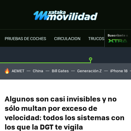
Suscríbete a
PRUEBAS DE COCHES
CIRCULACION
TRUCOS MOTOR
HOY SE HABLA DE
AEMET
China
Bill Gates
Generación Z
iPhone 18
Algunos son casi invisibles y no
sólo multan por exceso de
velocidad: todos los sistemas con
los que la DGT te vigila