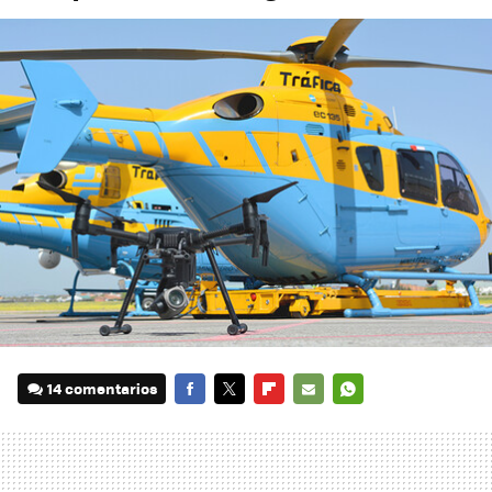
14 comentarios
FACEBOOK
TWITTER
FLIPBOARD
E-
WHATSAPP
MAIL