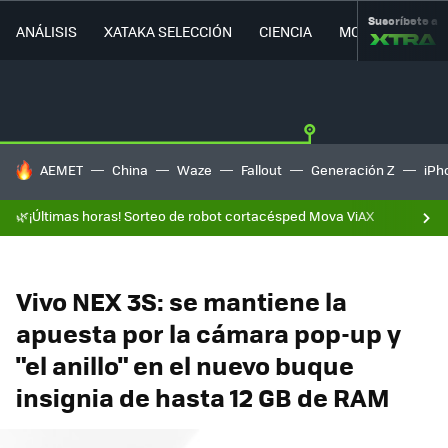
Suscríbete a
ANÁLISIS
XATAKA SELECCIÓN
CIENCIA
MOVILIDAD
HOY SE HABLA DE
AEMET
China
Waze
Fallout
Generación Z
iPh
🌿¡Últimas horas! Sorteo de robot cortacésped Mova ViAX
Vivo NEX 3S: se mantiene la
apuesta por la cámara pop-up y
"el anillo" en el nuevo buque
insignia de hasta 12 GB de RAM