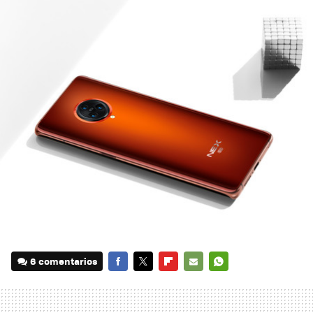
6 comentarios
FACEBOOK
TWITTER
FLIPBOARD
E-
WHATSAPP
MAIL