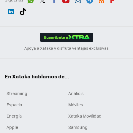
Wh
Twit
Fac
You
Inst
Tele
RSS
Flip
ats
ter
ebo
tub
agr
gra
boa
Link
Tikt
App
ok
e
am
m
rd
edI
ok
Suscríbete a
n
Apoya a Xataka y disfruta ventajas exclusivas
En Xataka hablamos de...
Streaming
Análisis
Espacio
Móviles
Energía
Xataka Movilidad
Apple
Samsung