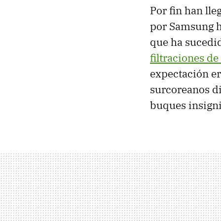
Por fin han lle
por Samsung h
que ha sucedid
filtraciones d
expectación e
surcoreanos di
buques insigni