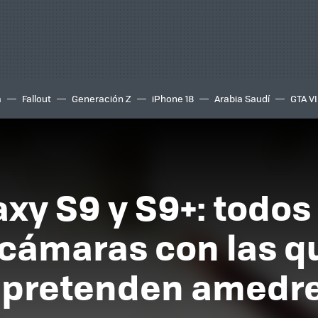
a
Fallout
Generación Z
iPhone 18
Arabia Saudí
GTA VI
y S9 y S9+: todos 
 cámaras con las q
pretenden amedre