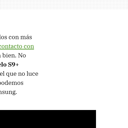
los con más
contacto con
n bien. No
elo S9+
 el que no luce
é podemos
msung.