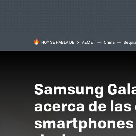
HOY SE HABLA DE
AEMET
China
Sequí
Samsung Galax
acerca de las
smartphones 