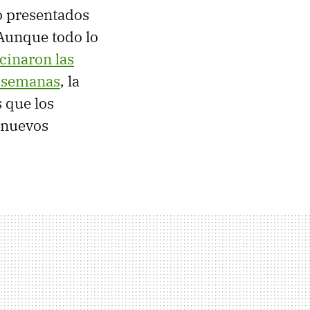
o presentados
Aunque todo lo
icinaron las
s semanas
, la
 que los
 nuevos