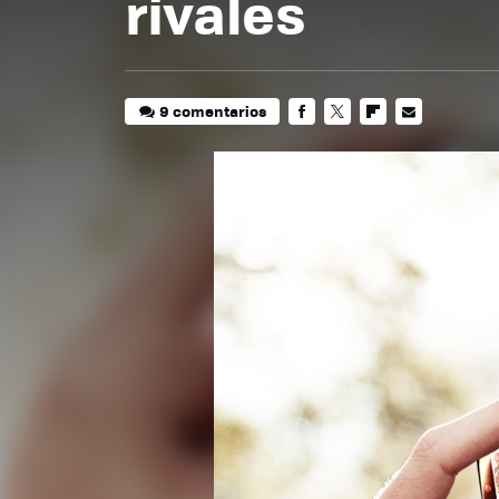
rivales
9 comentarios
FACEBOOK
TWITTER
FLIPBOARD
E-
MAIL