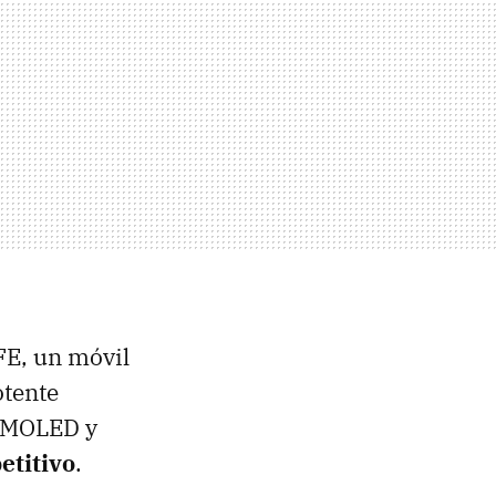
FE, un móvil
otente
 AMOLED y
etitivo
.