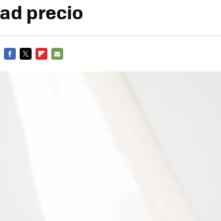
dad precio
FACEBOOK
TWITTER
FLIPBOARD
E-
MAIL