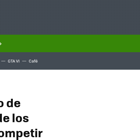
GTA VI
Café
o de
e los
competir