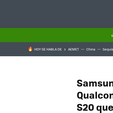
HOY SE HABLA DE
AEMET
China
Sequí
Samsung
Qualcom
S20 que