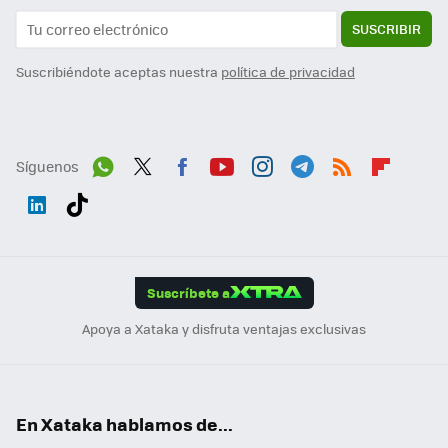
SUSCRIBIR
Suscribiéndote aceptas nuestra
política de privacidad
Síguenos
Wh
Twit
Fac
You
Inst
Tele
RSS
Flip
ats
ter
ebo
tub
agr
gra
boa
Link
Tikt
App
ok
e
am
m
rd
edI
ok
Suscríbete a
n
Apoya a Xataka y disfruta ventajas exclusivas
En Xataka hablamos de...