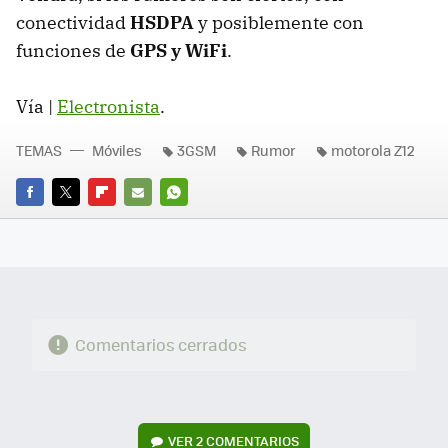
conectividad
HSDPA
y posiblemente con
funciones de
GPS y WiFi
.
Vía |
Electronista
.
TEMAS
Móviles
3GSM
Rumor
motorola Z12
FACEBOOK
TWITTER
FLIPBOARD
E-
WHATSAPP
MAIL
Comentarios cerrados
VER
2 COMENTARIOS