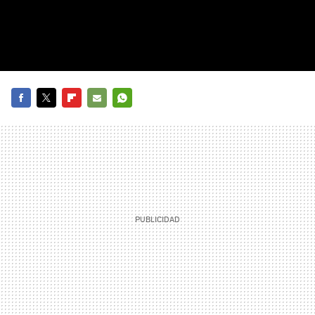
FACEBOOK
TWITTER
FLIPBOARD
E-
WHATSAPP
MAIL