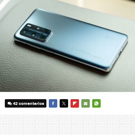
42 comentarios
FACEBOOK
TWITTER
FLIPBOARD
E-
WHATSAPP
MAIL