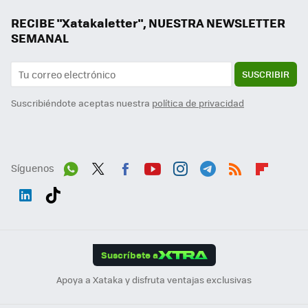
RECIBE "Xatakaletter", NUESTRA NEWSLETTER
SEMANAL
SUSCRIBIR
Suscribiéndote aceptas nuestra
política de privacidad
Síguenos
Wh
Twit
Fac
You
Inst
Tele
RSS
Flip
ats
ter
ebo
tub
agr
gra
boa
Link
Tikt
App
ok
e
am
m
rd
edI
ok
Suscríbete a
n
Apoya a Xataka y disfruta ventajas exclusivas