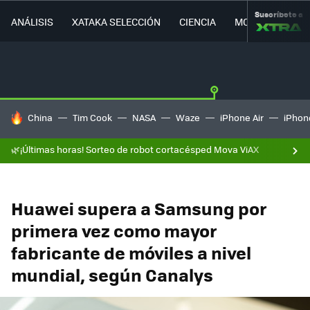
Suscríbete a
ANÁLISIS
XATAKA SELECCIÓN
CIENCIA
MOVILIDAD
HOY SE HABLA DE
China
Tim Cook
NASA
Waze
iPhone Air
iPhone
🌿¡Últimas horas! Sorteo de robot cortacésped Mova ViAX
Huawei supera a Samsung por
primera vez como mayor
fabricante de móviles a nivel
mundial, según Canalys