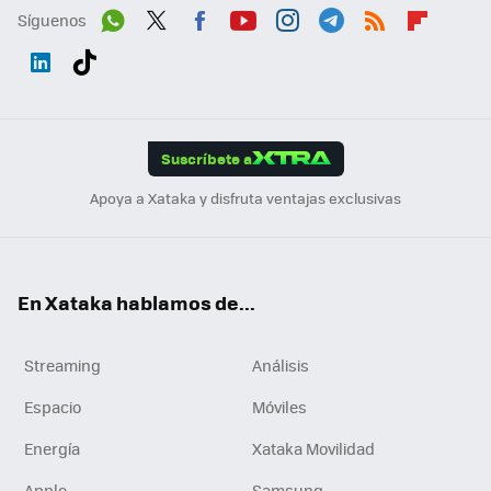
Síguenos
Wh
Twit
Fac
You
Inst
Tele
RSS
Flip
ats
ter
ebo
tub
agr
gra
boa
Link
Tikt
App
ok
e
am
m
rd
edI
ok
Suscríbete a
n
Apoya a Xataka y disfruta ventajas exclusivas
En Xataka hablamos de...
Streaming
Análisis
Espacio
Móviles
Energía
Xataka Movilidad
Apple
Samsung