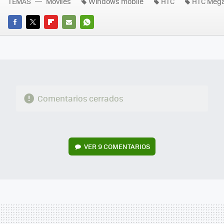
TEMAS
Móviles
Windows mobile
HTC
HTC Meg
FACEBOOK
TWITTER
FLIPBOARD
E-
WHATSAPP
MAIL
Comentarios cerrados
VER
9 COMENTARIOS