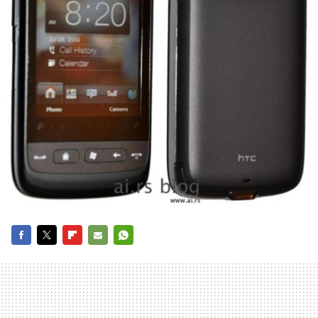
FACEBOOK
TWITTER
FLIPBOARD
E-
WHATSAPP
MAIL