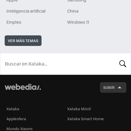
Inteligencia artificial
China
Empleo
Windows 11
VER MÁS TEMAS
BUSCA
SUBIR
Xataka
Xataka Móvil
Applesfera
Xataka Smart Home
Mundo Xiaomi