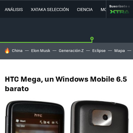
Suscríbete a
ANÁLISIS
XATAKA SELECCIÓN
CIENCIA
MOVILIDAD
HOY SE HABLA DE
China
Elon Musk
Generación Z
Eclipse
Mapa
HTC Mega, un Windows Mobile 6.5
barato