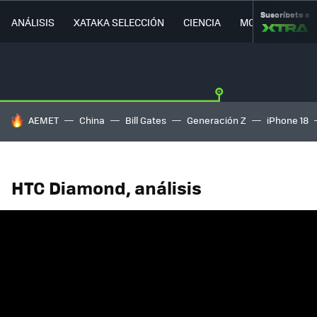
Suscríbete a
ANÁLISIS
XATAKA SELECCIÓN
CIENCIA
MOVILIDAD
HOY SE HABLA DE
AEMET
China
Bill Gates
Generación Z
iPhone 18
HTC Diamond, análisis