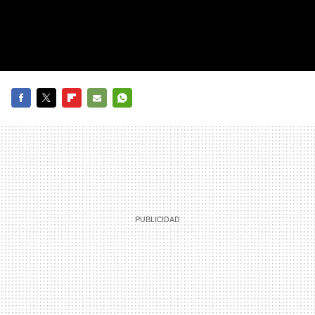
FACEBOOK
TWITTER
FLIPBOARD
E-
WHATSAPP
MAIL