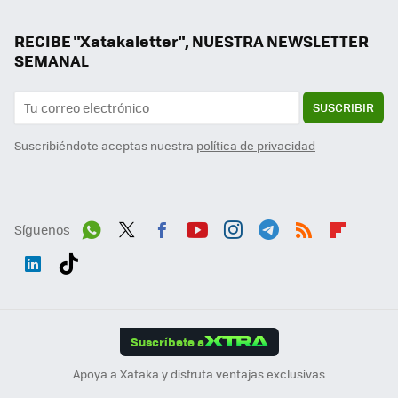
RECIBE "Xatakaletter", NUESTRA NEWSLETTER
SEMANAL
SUSCRIBIR
Suscribiéndote aceptas nuestra
política de privacidad
Síguenos
Wh
Twit
Fac
You
Inst
Tele
RSS
Flip
ats
ter
ebo
tub
agr
gra
boa
Link
Tikt
App
ok
e
am
m
rd
edI
ok
Suscríbete a
n
Apoya a Xataka y disfruta ventajas exclusivas