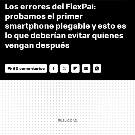
Los errores del FlexPai:
probamos el primer
smartphone plegable y esto es
lo que deberían evitar quienes
vengan después
60 comentarios
FACEBOOK
TWITTER
FLIPBOARD
E-
WHATSAPP
MAIL