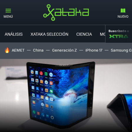
MENÚ
NUEVO
Suscríbete a
ANÁLISIS
XATAKA SELECCIÓN
CIENCIA
MOVILIDAD
HOY SE HABLA DE
AEMET
China
Generación Z
iPhone 17
Samsung G