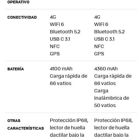
OPERATIVO
4G
4G
CONECTIVIDAD
WiFi 6
WiFi 6
Bluetooth 5.2
Bluetooth 5.2
USB C 3.1
USB C 3.1
NFC
NFC
GPS
GPS
4100 mAh
4360 mAh
BATERÍA
Carga rápida de
Carga rápida de
66 vatios
66 vatios
Carga
inalámbrica de
50 vatios
Protección IP68,
Protección IP68,
OTRAS
lector de huella
lector de huella
CARACTERÍSTICAS
dactilar bajo la
dactilar bajo la