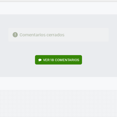
FACEBOOK
TWITTER
FLIPBOARD
E-
WHATSAPP
MAIL
Comentarios cerrados
VER
18 COMENTARIOS