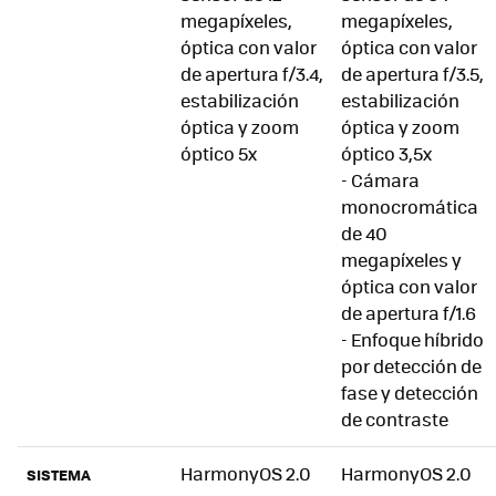
megapíxeles,
megapíxeles,
óptica con valor
óptica con valor
de apertura f/3.4,
de apertura f/3.5,
estabilización
estabilización
óptica y zoom
óptica y zoom
óptico 5x
óptico 3,5x
- Cámara
monocromática
de 40
megapíxeles y
óptica con valor
de apertura f/1.6
- Enfoque híbrido
por detección de
fase y detección
de contraste
HarmonyOS 2.0
HarmonyOS 2.0
SISTEMA