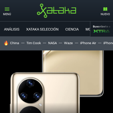
MENÚ
NUEVO
Suscríbete a
ANÁLISIS
XATAKA SELECCIÓN
CIENCIA
MOVILIDAD
HOY SE HABLA DE
China
Tim Cook
NASA
Waze
iPhone Air
iPhone