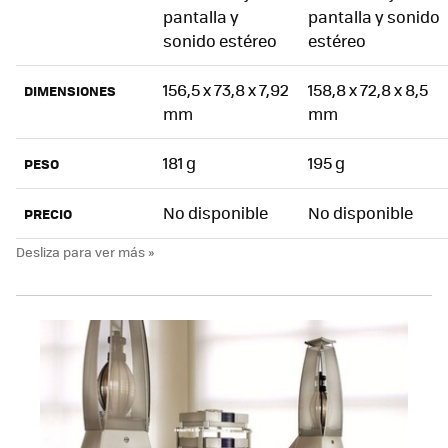
pantalla y
pantalla y sonido
sonido estéreo
estéreo
156,5 x 73,8 x 7,92
158,8 x 72,8 x 8,5
DIMENSIONES
mm
mm
181 g
195 g
PESO
No disponible
No disponible
PRECIO