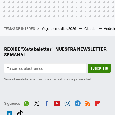
TEMAS DE INTERÉS
Mejores moviles 2026
Claude
Androi
RECIBE "Xatakaletter", NUESTRA NEWSLETTER
SEMANAL
SUSCRIBIR
Suscribiéndote aceptas nuestra
política de privacidad
Síguenos
Wh
Twit
Fac
You
Inst
Tele
RSS
Flip