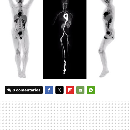
6 comentarios
FACEBOOK
TWITTER
FLIPBOARD
E-
WHATSAPP
MAIL