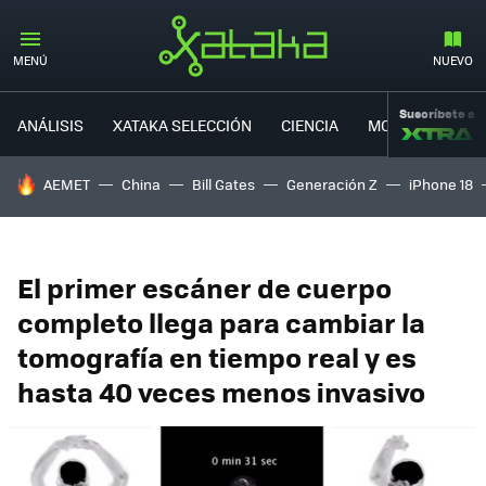
MENÚ
NUEVO
Suscríbete a
ANÁLISIS
XATAKA SELECCIÓN
CIENCIA
MOVILIDAD
HOY SE HABLA DE
AEMET
China
Bill Gates
Generación Z
iPhone 18
El primer escáner de cuerpo
completo llega para cambiar la
tomografía en tiempo real y es
hasta 40 veces menos invasivo