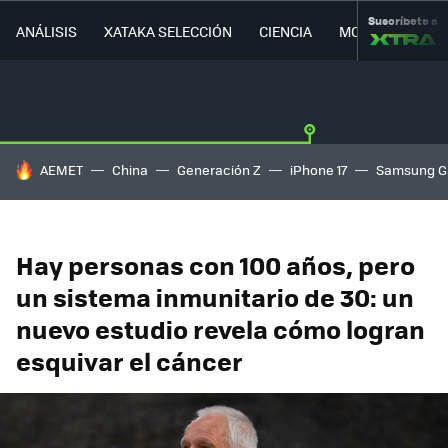
Suscríbete a
ANÁLISIS
XATAKA SELECCIÓN
CIENCIA
MOVILIDAD
HOY SE HABLA DE
AEMET
China
Generación Z
iPhone 17
Samsung G
Hay personas con 100 años, pero
un sistema inmunitario de 30: un
nuevo estudio revela cómo logran
esquivar el cáncer