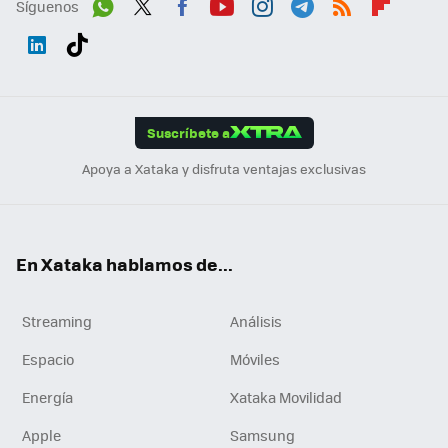
Síguenos
Wh
Twit
Fac
You
Inst
Tele
RSS
Flip
ats
ter
ebo
tub
agr
gra
boa
Link
Tikt
App
ok
e
am
m
rd
edI
ok
Suscríbete a
n
Apoya a Xataka y disfruta ventajas exclusivas
En Xataka hablamos de...
Streaming
Análisis
Espacio
Móviles
Energía
Xataka Movilidad
Apple
Samsung