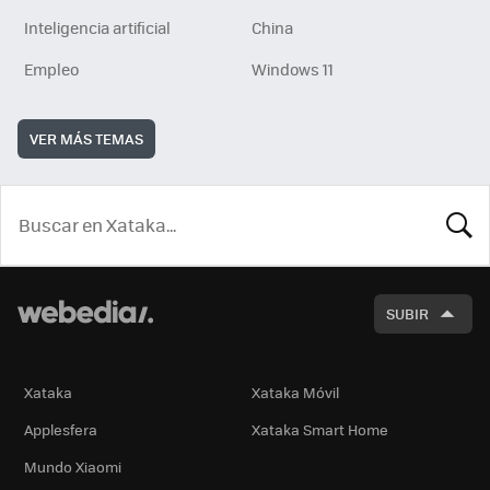
Inteligencia artificial
China
Empleo
Windows 11
VER MÁS TEMAS
BUSCA
SUBIR
Xataka
Xataka Móvil
Applesfera
Xataka Smart Home
Mundo Xiaomi