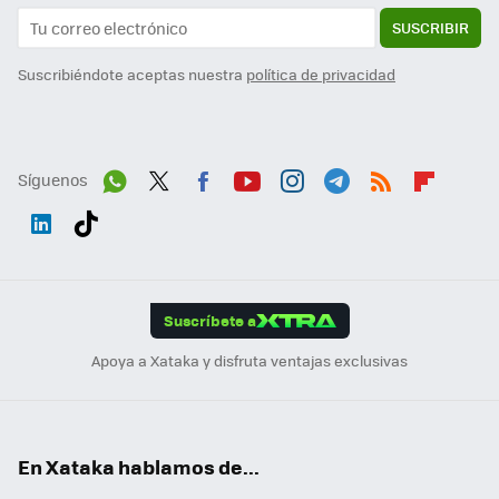
SUSCRIBIR
Suscribiéndote aceptas nuestra
política de privacidad
Síguenos
Wh
Twit
Fac
You
Inst
Tele
RSS
Flip
ats
ter
ebo
tub
agr
gra
boa
Link
Tikt
App
ok
e
am
m
rd
edI
ok
Suscríbete a
n
Apoya a Xataka y disfruta ventajas exclusivas
En Xataka hablamos de...