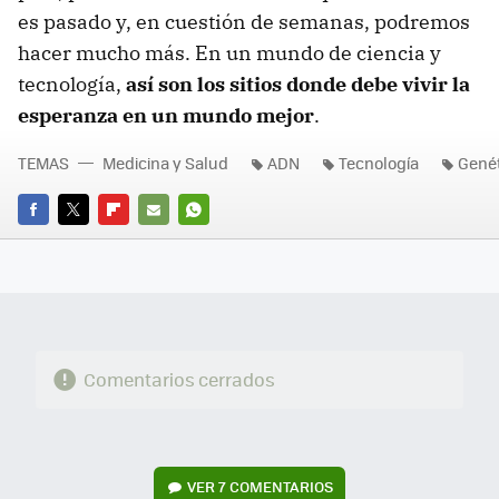
es pasado y, en cuestión de semanas, podremos
hacer mucho más. En un mundo de ciencia y
tecnología,
así son los sitios donde debe vivir la
esperanza en un mundo mejor
.
TEMAS
Medicina y Salud
ADN
Tecnología
Genét
FACEBOOK
TWITTER
FLIPBOARD
E-
WHATSAPP
MAIL
Comentarios cerrados
VER
7 COMENTARIOS