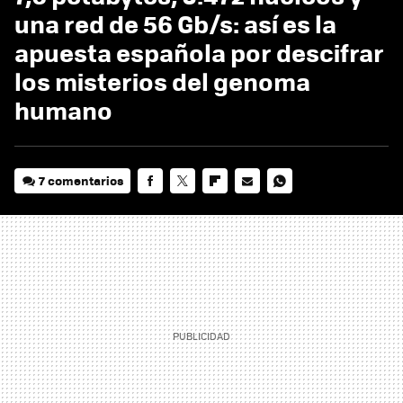
una red de 56 Gb/s: así es la
apuesta española por descifrar
los misterios del genoma
humano
7 comentarios
FACEBOOK
TWITTER
FLIPBOARD
E-
WHATSAPP
MAIL