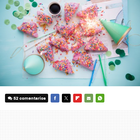
52 comentarios
FACEBOOK
TWITTER
FLIPBOARD
E-
WHATSAPP
MAIL