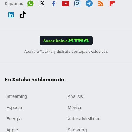
Síguenos
Wh
Twit
Fac
You
Inst
Tele
RSS
Flip
ats
ter
ebo
tub
agr
gra
boa
Link
Tikt
App
ok
e
am
m
rd
edI
ok
Suscríbete a
n
Apoya a Xataka y disfruta ventajas exclusivas
En Xataka hablamos de...
Streaming
Análisis
Espacio
Móviles
Energía
Xataka Movilidad
Apple
Samsung