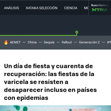
Suscríbete a
ANÁLISIS
XATAKA SELECCIÓN
CIENCIA
MOVILIDAD
HOY SE HABLA DE
AEMET
China
Sequía
Fallout
Generación Z
iP
Un día de fiesta y cuarenta de
recuperación: las fiestas de la
varicela se resisten a
desaparecer incluso en países
con epidemias