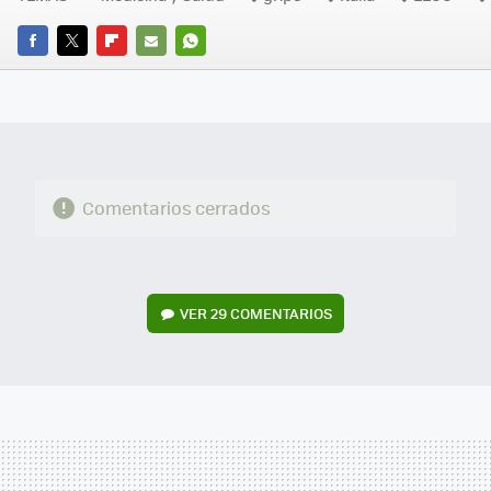
FACEBOOK
TWITTER
FLIPBOARD
E-
WHATSAPP
MAIL
Comentarios cerrados
VER
29 COMENTARIOS