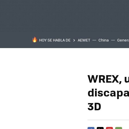
HOY SE HABLA DE
AEMET
China
Gener
WREX, u
discapa
3D