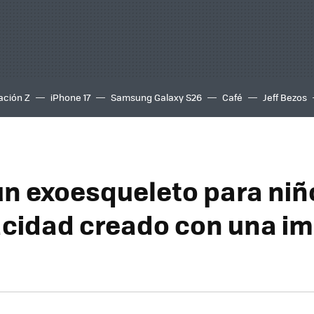
ación Z
iPhone 17
Samsung Galaxy S26
Café
Jeff Bezos
n exoesqueleto para niñ
cidad creado con una i