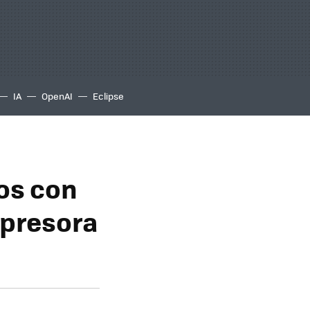
IA
OpenAI
Eclipse
os con
mpresora