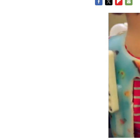
FACEBOOK
TWITTER
FLIPBOARD
E-
MAIL