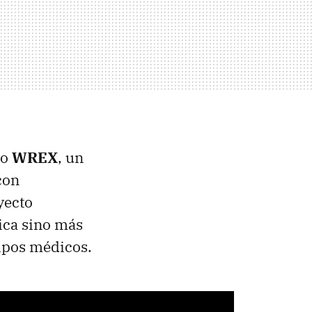
do
WREX
, un
con
yecto
ica sino más
uipos médicos.