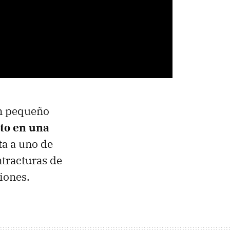
un pequeño
eto en una
ta a uno de
ntracturas de
iones.