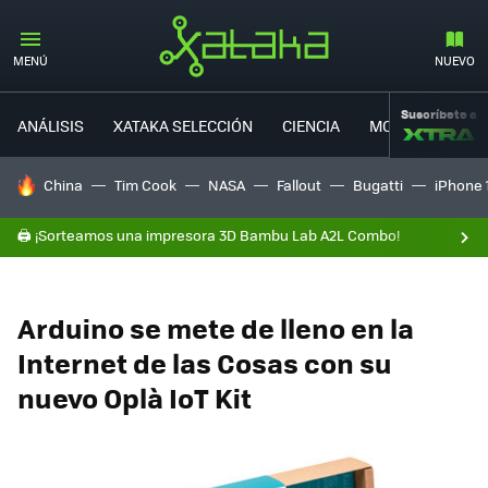
MENÚ
NUEVO
Suscríbete a
ANÁLISIS
XATAKA SELECCIÓN
CIENCIA
MOVILIDAD
HOY SE HABLA DE
China
Tim Cook
NASA
Fallout
Bugatti
iPhone 
🖨️ ¡Sorteamos una impresora 3D Bambu Lab A2L Combo!
Arduino se mete de lleno en la
Internet de las Cosas con su
nuevo Oplà IoT Kit