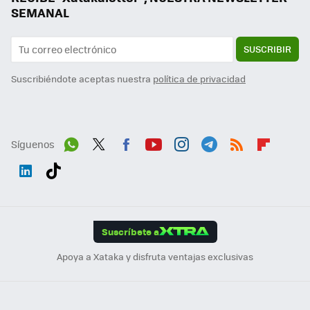
SEMANAL
SUSCRIBIR
Suscribiéndote aceptas nuestra
política de privacidad
Síguenos
Wh
Twit
Fac
You
Inst
Tele
RSS
Flip
ats
ter
ebo
tub
agr
gra
boa
Link
Tikt
App
ok
e
am
m
rd
edI
ok
Suscríbete a
n
Apoya a Xataka y disfruta ventajas exclusivas