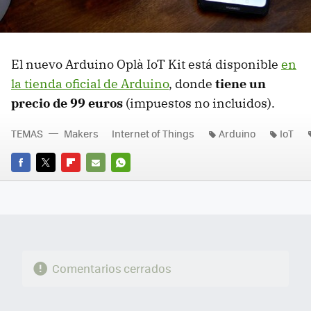
El nuevo Arduino Oplà IoT Kit está disponible
en
la tienda oficial de Arduino
, donde
tiene un
precio de 99 euros
(impuestos no incluidos).
TEMAS
Makers
Internet of Things
Arduino
IoT
FACEBOOK
TWITTER
FLIPBOARD
E-
WHATSAPP
MAIL
Comentarios cerrados