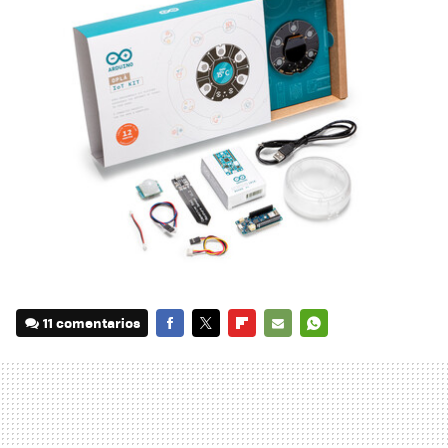
11 comentarios
FACEBOOK
TWITTER
FLIPBOARD
E-
WHATSAPP
MAIL