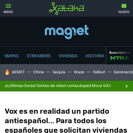
MENÚ
NUEVO
Suscríbete a
MAPAS
STREAMERS
VIVIENDA
HISTORIA
HOY SE HABLA DE
AEMET
China
Sequía
Waze
Fallout
Generació
🌿¡Últimas horas! Sorteo de robot cortacésped Mova ViAX
Vox es en realidad un partido
antiespañol... Para todos los
españoles que solicitan viviendas