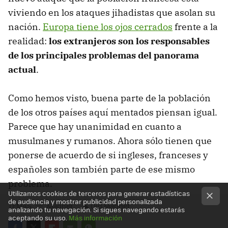
viviendo en los ataques jihadistas que asolan su
nación.
Europa tiene los ojos cerrados
frente a la
realidad:
los extranjeros son los responsables
de los principales problemas del panorama
actual
.
Como hemos visto, buena parte de la población
de los otros países aquí mentados piensan igual.
Parece que hay unanimidad en cuanto a
musulmanes y rumanos. Ahora sólo tienen que
ponerse de acuerdo de si ingleses, franceses y
españoles son también parte de ese mismo
problema.
Utilizamos cookies de terceros para generar estadísticas
de audiencia y mostrar publicidad personalizada
TEMAS
Magnet
Old Magnet
analizando tu navegación. Si sigues navegando estarás
aceptando su uso.
Más información