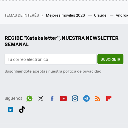
TEMAS DE INTERÉS
Mejores moviles 2026
Claude
Androi
RECIBE "Xatakaletter", NUESTRA NEWSLETTER
SEMANAL
SUSCRIBIR
Suscribiéndote aceptas nuestra
política de privacidad
Síguenos
Wh
Twit
Fac
You
Inst
Tele
RSS
Flip
ats
ter
ebo
tub
agr
gra
boa
Link
Tikt
App
ok
e
am
m
rd
edI
ok