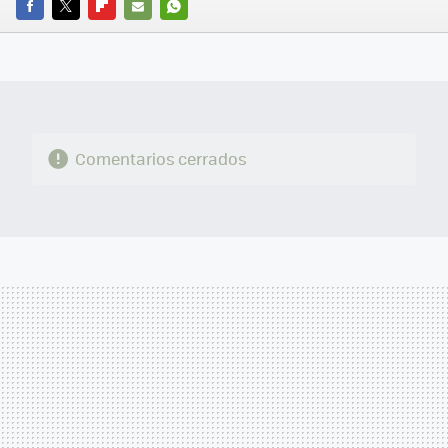
FACEBOOK
TWITTER
FLIPBOARD
E-
WHATSAPP
MAIL
Comentarios cerrados