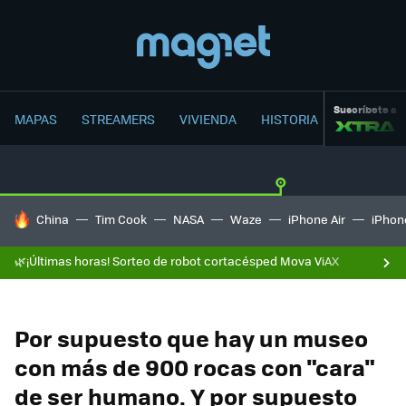
Suscríbete a
MAPAS
STREAMERS
VIVIENDA
HISTORIA
HOY SE HABLA DE
China
Tim Cook
NASA
Waze
iPhone Air
iPhone
🌿¡Últimas horas! Sorteo de robot cortacésped Mova ViAX
Por supuesto que hay un museo
con más de 900 rocas con "cara"
de ser humano. Y por supuesto