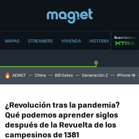
Suscríbete a
MAPAS
STREAMERS
VIVIENDA
HISTORIA
HOY SE HABLA DE
AEMET
China
Bill Gates
Generación Z
iPhone 18
¿Revolución tras la pandemia?
Qué podemos aprender siglos
después de la Revuelta de los
campesinos de 1381