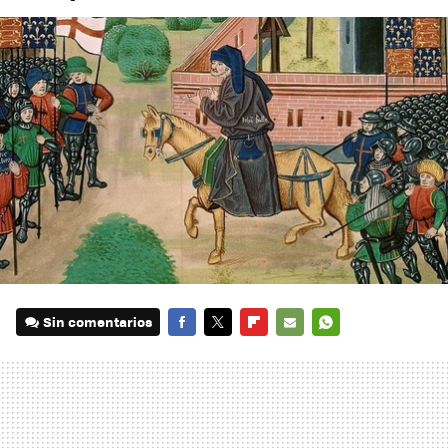
Sin comentarios
FACEBOOK
TWITTER
FLIPBOARD
E-
WHATSAPP
MAIL