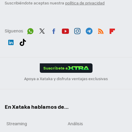
Suscribiéndote aceptas nuestra
política de privacidad
Síguenos
Wh
Twit
Fac
You
Inst
Tele
RSS
Flip
ats
ter
ebo
tub
agr
gra
boa
Link
Tikt
App
ok
e
am
m
rd
edI
ok
Suscríbete a
n
Apoya a Xataka y disfruta ventajas exclusivas
En Xataka hablamos de...
Streaming
Análisis