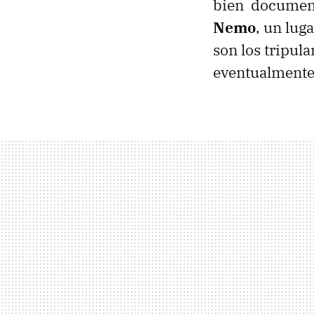
bien document
Nemo
, un lug
son los tripul
eventualmente 