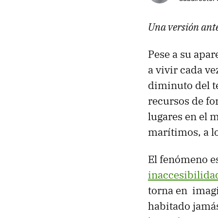
Una versión ante
Pese a su apar
a vivir cada v
diminuto del te
recursos de f
lugares en el 
marítimos, a 
El fenómeno es
inaccesibilida
torna en imag
habitado jamás