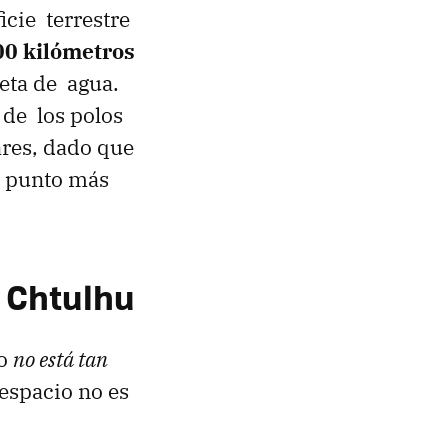
icie terrestre
00 kilómetros
leta de agua.
 de los polos
ares, dado que
el punto más
e Chtulhu
io
no está tan
l espacio no es