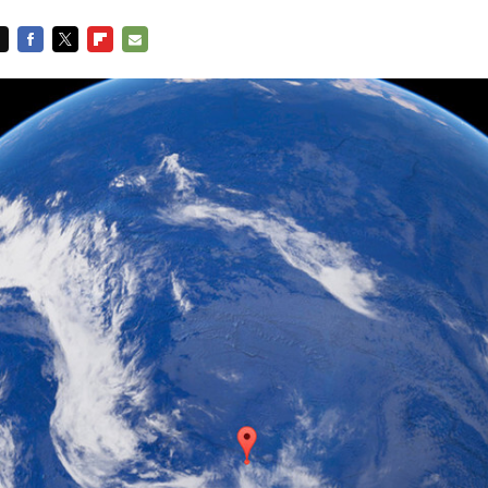
FACEBOOK
TWITTER
FLIPBOARD
E-
MAIL