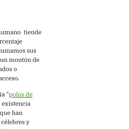
r humano tiende
rcentaje
sumamos sus
y un montón de
ados o
acceso.
ía "
polos de
 existencia
 que han
 célebres y