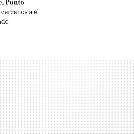
el
Punto
cercanos a él
ndo