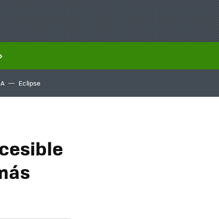
IA
Eclipse
cesible
 más