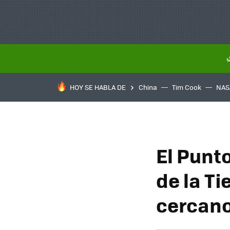
HOY SE HABLA DE
China
Tim Cook
NAS
El Punt
de la T
cercano