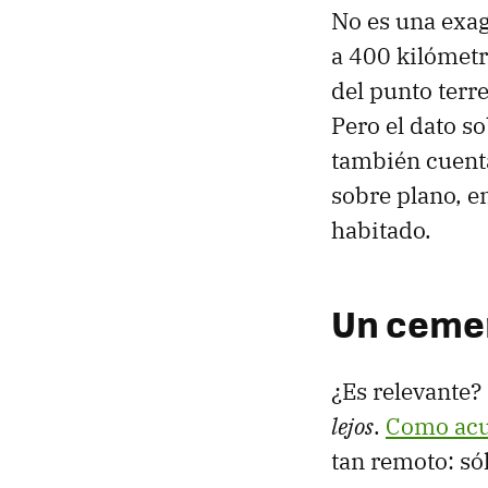
No es una exag
a 400 kilómetr
del punto terr
Pero el dato s
también cuenta
sobre plano, e
habitado.
Un cemen
¿Es relevante?
lejos
.
Como acu
tan remoto: só