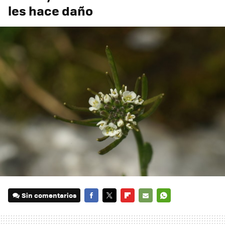
les hace daño
Sin comentarios
FACEBOOK
TWITTER
FLIPBOARD
E-
WHATSAPP
MAIL