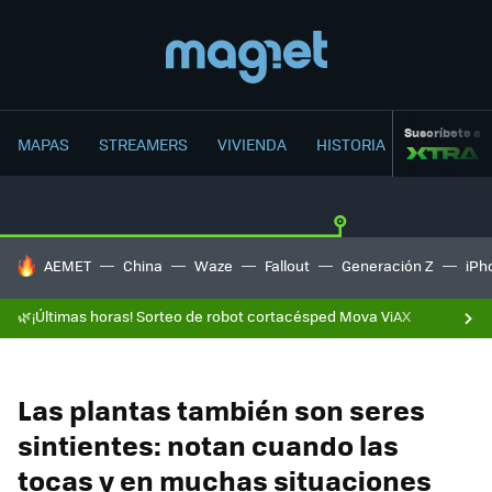
Suscríbete a
MAPAS
STREAMERS
VIVIENDA
HISTORIA
HOY SE HABLA DE
AEMET
China
Waze
Fallout
Generación Z
iPh
🌿¡Últimas horas! Sorteo de robot cortacésped Mova ViAX
Las plantas también son seres
sintientes: notan cuando las
tocas y en muchas situaciones