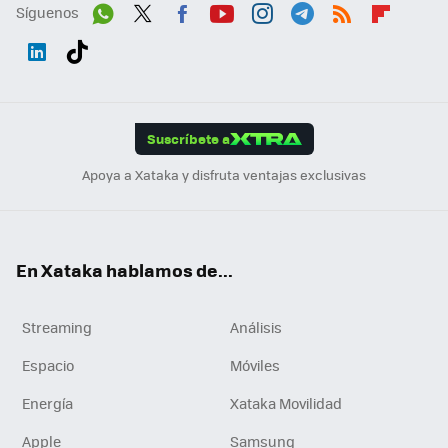
Síguenos
Wh
Twit
Fac
You
Inst
Tele
RSS
Flip
ats
ter
ebo
tub
agr
gra
boa
Link
Tikt
App
ok
e
am
m
rd
edI
ok
Suscríbete a
n
Apoya a Xataka y disfruta ventajas exclusivas
En Xataka hablamos de...
Streaming
Análisis
Espacio
Móviles
Energía
Xataka Movilidad
Apple
Samsung