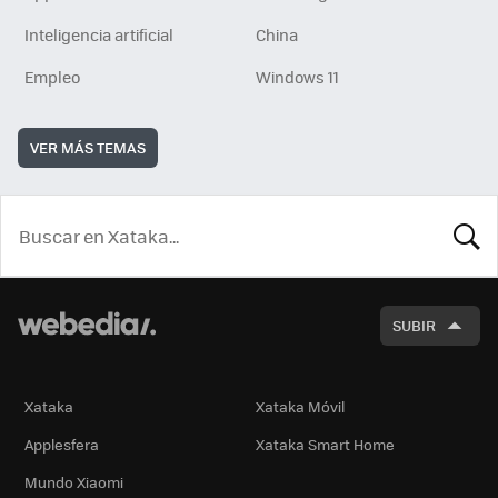
Inteligencia artificial
China
Empleo
Windows 11
VER MÁS TEMAS
BUSCA
SUBIR
Xataka
Xataka Móvil
Applesfera
Xataka Smart Home
Mundo Xiaomi