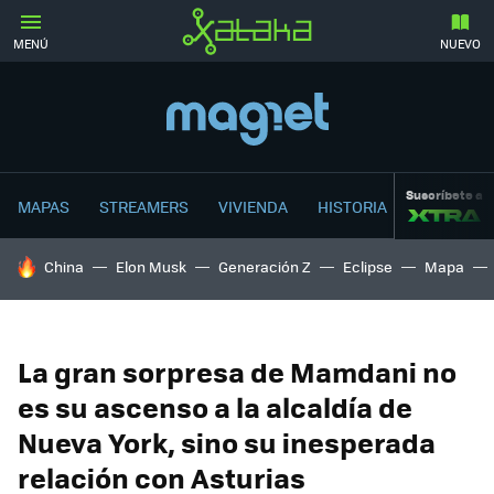
MENÚ
NUEVO
Suscríbete a
MAPAS
STREAMERS
VIVIENDA
HISTORIA
HOY SE HABLA DE
China
Elon Musk
Generación Z
Eclipse
Mapa
La gran sorpresa de Mamdani no
es su ascenso a la alcaldía de
Nueva York, sino su inesperada
relación con Asturias