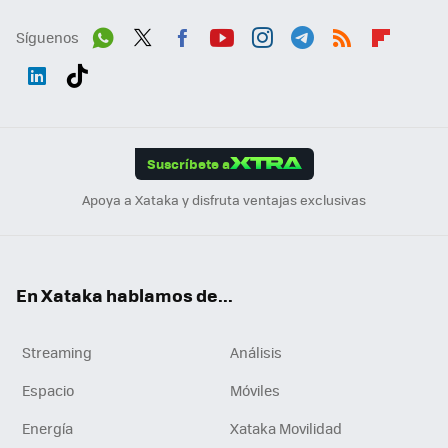
Síguenos
Wh
Twit
Fac
You
Inst
Tele
RSS
Flip
ats
ter
ebo
tub
agr
gra
boa
Link
Tikt
App
ok
e
am
m
rd
edI
ok
Suscríbete a
n
Apoya a Xataka y disfruta ventajas exclusivas
En Xataka hablamos de...
Streaming
Análisis
Espacio
Móviles
Energía
Xataka Movilidad