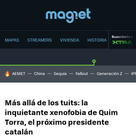
Suscríbete a
MAPAS
STREAMERS
VIVIENDA
HISTORIA
HOY SE HABLA DE
AEMET
China
Sequía
Fallout
Generación Z
iP
Más allá de los tuits: la
inquietante xenofobia de Quim
Torra, el próximo presidente
catalán