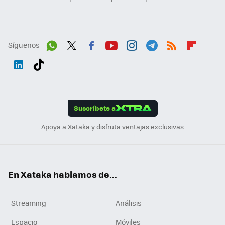
Síguenos
Wh
Twit
Fac
You
Inst
Tele
RSS
Flip
ats
ter
ebo
tub
agr
gra
boa
Link
Tikt
App
ok
e
am
m
rd
edI
ok
Suscríbete a
n
Apoya a Xataka y disfruta ventajas exclusivas
En Xataka hablamos de...
Streaming
Análisis
Espacio
Móviles