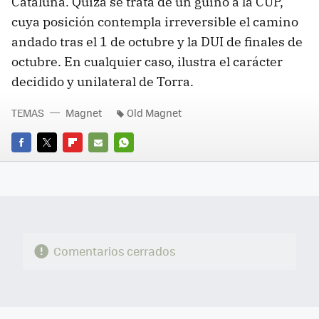
Cataluña. Quizá se trata de un guiño a la CUP,
cuya posición contempla irreversible el camino
andado tras el 1 de octubre y la DUI de finales de
octubre. En cualquier caso, ilustra el carácter
decidido y unilateral de Torra.
TEMAS
Magnet
Old Magnet
FACEBOOK
TWITTER
FLIPBOARD
E-
WHATSAPP
MAIL
Comentarios cerrados