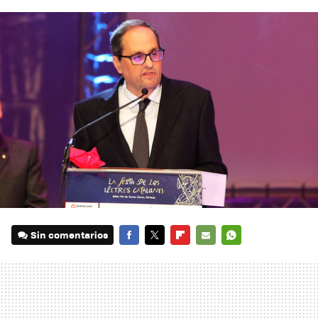
Sin comentarios
FACEBOOK
TWITTER
FLIPBOARD
E-
WHATSAPP
MAIL